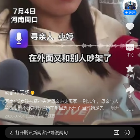
关注
7
评论
收藏
@
都市现场
3
河南4岁女孩被精神失常母亲带走离家 一别31年，母亲与人
争执后想不开跳井，“她在那里想不开了 当时她是先...
展开
2026-07-04 11:28
发布于
江西
打开
腾讯新闻客户端说两句