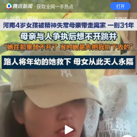
· 获取全网一手热点
打开
首页
视频
无障碍