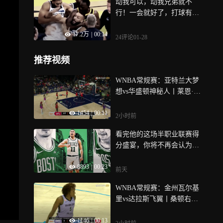
动我可以，动我兄弟就不
行！一会就好了，打球有点
头晕很正常！
17.2万
|
00:14
24评论
01-28
推荐视频
WNBA常规赛：亚特兰大梦
想vs华盛顿神秘人丨莱恩·霍
华德篮下封盖普罗斯珀转身
1454
|
00:11
勾手
2小时前
看完他的这场半职业联赛得
分盛宴，你将不再会认为身
高是挑战职业的唯一标准！
8893
|
00:23
前天
WNBA常规赛：金州瓦尔基
里vs达拉斯飞翼丨桑顿右侧4
5度撤步三分缩小分差
1146
|
00:13