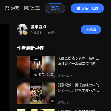
游戏
网页设置
登录
安装电脑版
内容更精彩
篮球盛点
关注
粉丝
3544
|
关注
4
作者最新视频
人群里扮猪吃老虎，被叫上
场打球的一瞬间震惊四座，
职业球员都不能这么扣！
4079
|
01:03
5评论
04-22
创意视频！见证曾经公牛的
黄金一代，包括主教菲尔杰
克逊的全队和三十年前的自
1974
|
01:36
己见一面！
3评论
04-21