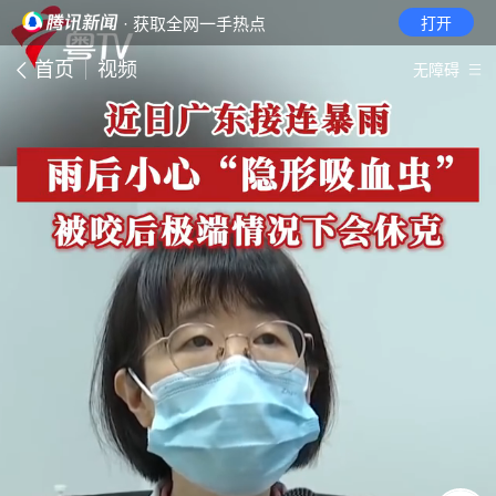
· 获取全网一手热点
打开
首页
视频
无障碍