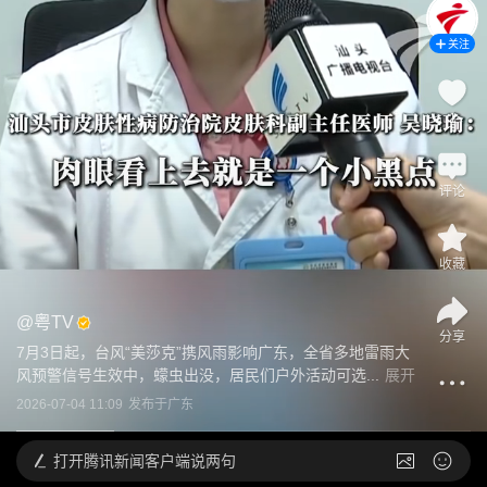
关注
1
评论
收藏
@
粤TV
分享
7月3日起，台风“美莎克”携风雨影响广东，全省多地雷雨大
风预警信号生效中，蠓虫出没，居民们户外活动可选...
展开
2026-07-04 11:09
发布于
广东
打开
腾讯新闻客户端说两句