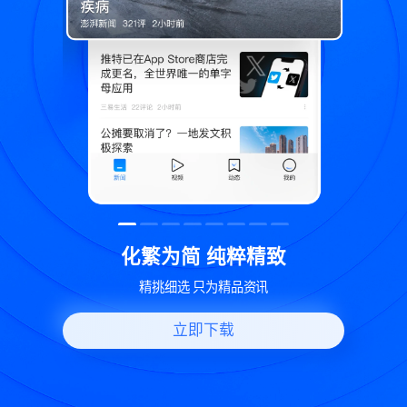
粹精致
世界变化 热问一下
品资讯
好问题好回答 多元视角看问题
立即下载