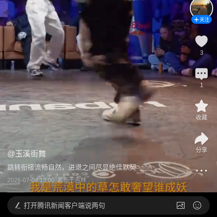
关注
3
1
收藏
分享
@
玉溪街舞
跳转衔接流畅自然，进退之间尽显绝佳默契
2026-07-04 15:00
发布于
吉林
打开
腾讯新闻客户端说两句