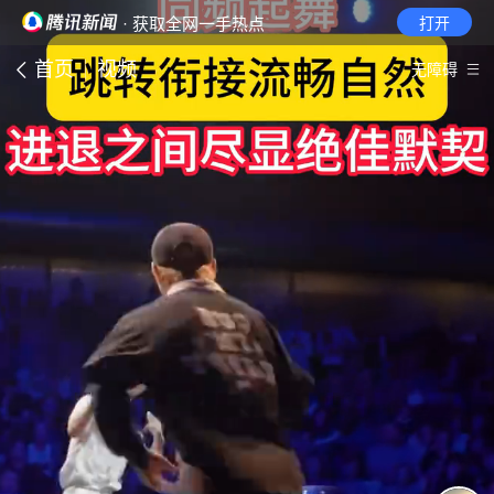
· 获取全网一手热点
打开
首页
视频
无障碍