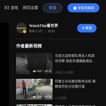
游戏
网页设置
登录
安装电脑版
内容更精彩
WatchThis看世界
关注
粉丝
11.0万
|
关注
0
作者最新视频
乌克兰边防部队用无人机高
空侦察 锁定并逮捕偷渡出国
的适龄参军男青年
4587
|
00:39
1评论
11小时前
印度士兵长跑训练未达标 被
教官罚在沙坑里打滚
2648
|
00:50
12小时前