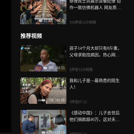
菲律宾士兵展示进餐纪律 动
作一致彷佛机器人 网友质疑
摆拍痕迹太明显
41.3万
|
00:31
316评论
12小时前
推荐视频
孩子14个月大却只有8斤重，
父母求助找病因，热心网友
提供相关线索
369
|
02:55
2评论
12小时前
我和儿子是—最熟悉的陌生
人！
2528
|
01:16
3评论
07-12
《感动中国》：儿子去世后
他们捐款超40万，这对夫妻
有张记满恩情的爱心名单
4530
|
12:15