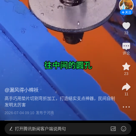
关注
32
评论
23
@
漏风得小棉袄
11
高手巧用垫片切割弯折加工，打造结实支点神器，民间自制
发明太厉害
2026-07-04 09:10
发布于
河南
打开
腾讯新闻客户端说两句