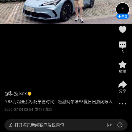
关注
3
收藏
分享
@
科技Sex
9.98万起全系标配宁德时代！极狐阿尔法S5夏日出游闭眼入
2026-07-04 08:54
发布于
北京
打开
腾讯新闻客户端说两句