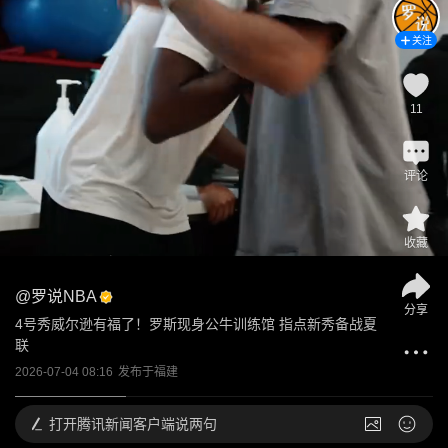
关注
11
评论
收藏
@
罗说NBA
分享
4号秀威尔逊有福了！罗斯现身公牛训练馆 指点新秀备战夏
联
2026-07-04 08:16
发布于
福建
打开
腾讯新闻客户端说两句