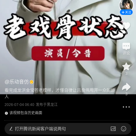
关注
2
评论
3
@
乐动音仿
看完成龙洪金宝苍老模样，才懂自律让吕良伟甩开一众同龄
3
人
2026-07-04 06:40
发布于
黑龙江
该视频包含历史画面
打开
腾讯新闻客户端说两句