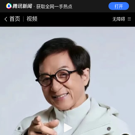
· 获取全网一手热点
打开
首页
视频
无障碍