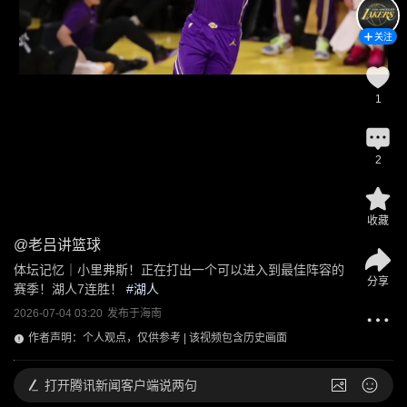
关注
1
2
收藏
@
老吕讲篮球
体坛记忆｜小里弗斯！正在打出一个可以进入到最佳阵容的
分享
赛季！湖人7连胜！
 #
湖人
2026-07-04 03:20
发布于
海南
作者声明：个人观点，仅供参考 | 该视频包含历史画面
打开
腾讯新闻客户端说两句