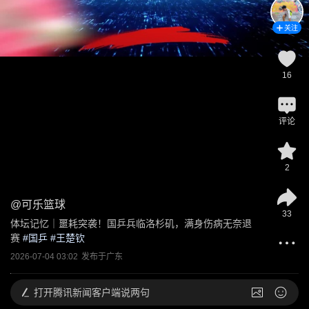
关注
16
评论
2
@
可乐篮球
33
体坛记忆｜噩耗突袭！国乒兵临洛杉矶，满身伤病无奈退
赛
 #
国乒
 #
王楚钦
2026-07-04 03:02
发布于
广东
打开
腾讯新闻客户端说两句