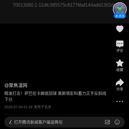
70013080.1-11dfc395575c8177fdaf144add1302db
关注
评论
收藏
@
聚焦温网
分享
精准打击！萨巴伦卡脚底回球 奥斯塔彭科蓄力正手反斜线
下分
2026-07-04 01:18
发布于
北京
打开
腾讯新闻客户端说两句