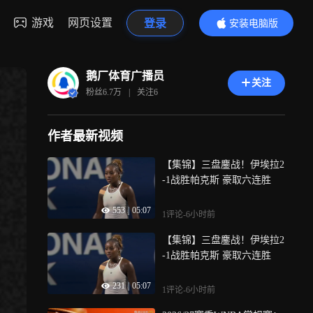
游戏
网页设置
登录
安装电脑版
内容更精彩
鹅厂体育广播员
关注
粉丝
6.7万
|
关注
6
作者最新视频
【集锦】三盘鏖战！伊埃拉2
-1战胜帕克斯 豪取六连胜
553
|
05:07
1评论
-6小时前
【集锦】三盘鏖战！伊埃拉2
-1战胜帕克斯 豪取六连胜
231
|
05:07
1评论
-6小时前