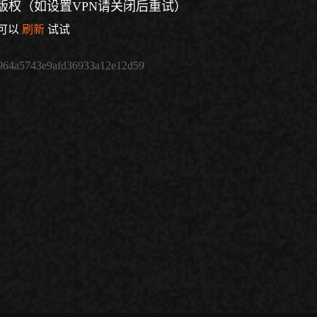
版权（如设置VPN请关闭后重试）
可以
刷新
试试
964a5743e9afd36933a12e12d59
倍速