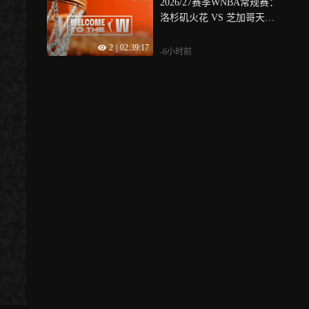
2026/27赛季WNBA常规赛：
洛杉矶火花 VS 芝加哥天空
全场回放
2
|
02:39:17
-6小时前