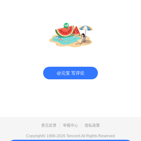
@元宝 写评论
意见反馈
举报中心
隐私政策
Copyright© 1998-
2026
Tencent.All Rights Reserved