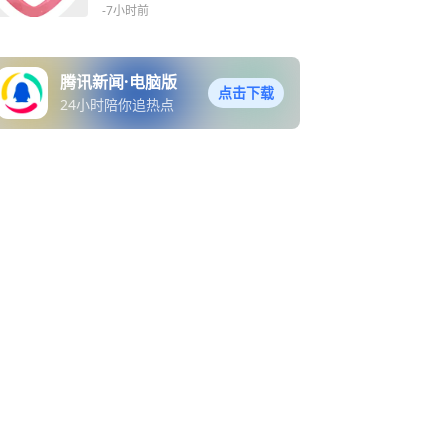
进驻龙亭区午朝门街道综治
-7小时前
中心
腾讯新闻·电脑版
点击下载
24小时陪你追热点