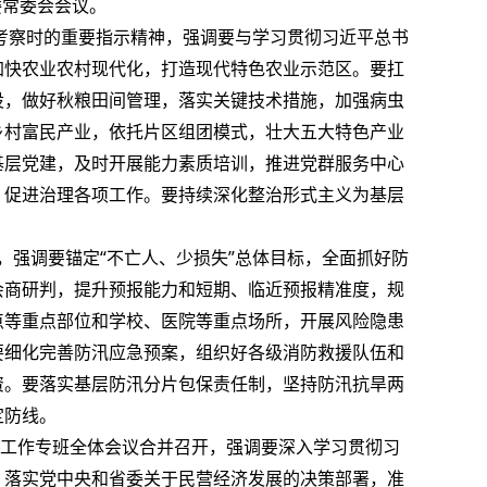
委常委会会议。
察时的重要指示精神，强调要与学习贯彻习近平总书
加快农业农村现代化，打造现代特色农业示范区。要扛
设，做好秋粮田间管理，落实关键技术措施，加强病虫
乡村富民产业，依托片区组团模式，壮大五大特色产业
基层党建，及时开展能力素质培训，推进党群服务中心
、促进治理各项工作。要持续深化整治
形式主义
为基层
。
强调要锚定“不亡人、少损失”总体目标，全面抓好防
会商研判，提升预报能力和短期、临近预报精准度，规
点等重点部位和学校、医院等重点场所，开展风险隐患
要细化完善防汛应急预案，组织好各级消防救援队伍和
资。要落实基层防汛分片包保责任制，坚持防汛抗旱两
定防线。
工作专班全体会议合并召开，强调要深入学习贯彻习
，落实党中央和省委关于民营经济发展的决策部署，准