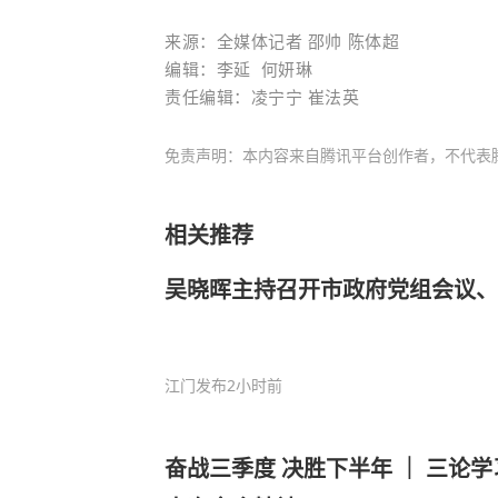
来源：
全媒体记者
邵帅 陈体超
编辑：李延 何妍琳
责任编辑：凌宁宁
崔法英
免责声明：本内容来自腾讯平台创作者，不代表
相关推荐
吴晓晖主持召开市政府党组会议、
江门发布
2小时前
奋战三季度 决胜下半年 ｜ 三论