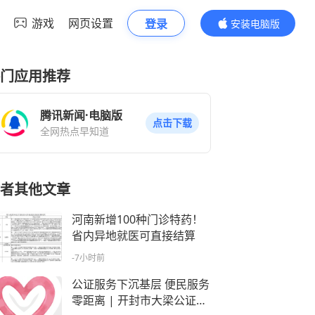
游戏
网页设置
登录
安装电脑版
内容更精彩
门应用推荐
腾讯新闻·电脑版
点击下载
全网热点早知道
者其他文章
河南新增100种门诊特药！
省内异地就医可直接结算
-7小时前
公证服务下沉基层 便民服务
零距离 | 开封市大梁公证处