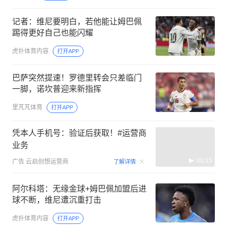
记者：维尼要明白，若他能让姆巴佩
踢得更好自己也能闪耀
虎扑体育内容
打开APP
巴萨突然提速！罗德里转会只差临门
一脚，诺坎普迎来新指挥
里芃芃体育
打开APP
凭本人手机号：验证后获取！#运营商
业务
00:15
广告
云启创想运营商
了解详情
阿尔科塔：无缘金球+姆巴佩加盟后进
球不断，维尼遭沉重打击
虎扑体育内容
打开APP