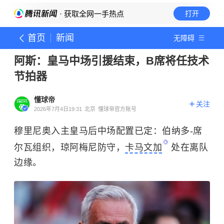
· 获取全网一手热点
打开
首页
新闻
无障碍
阿斯：皇马中场引援结束，B席将任技术
节拍器
懂球帝
关注
2026年7月4日19:31
北京
懂球帝官方账号
穆里尼奥入主皇马后中场配置已定：伯纳多-席
尔瓦组织，琼阿梅尼防守，
卡马文加
处在离队
边缘。