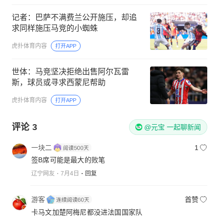
记者：巴萨不满费兰公开施压，却追
求同样施压马竞的小蜘蛛
虎扑体育内容
打开APP
世体：马竞坚决拒绝出售阿尔瓦雷
斯，球员或寻求西蒙尼帮助
虎扑体育内容
打开APP
评论
3
@元宝 一起聊新闻
一块二
1
签B席可能是最大的败笔
辽宁网友
7月4日
回复
游客
首赞
卡马文加楚阿梅尼都没进法国国家队