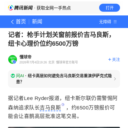
· 获取全网一手热点
打开
首页
新闻
无障碍
记者：枪手计划关窗前报价吉马良斯，
纽卡心理价位约6500万镑
懂球帝
关注
2026年7月4日19:26
北京
懂球帝官方账号
问AI
·
纽卡高层如何避免吉马良斯交易重演伊萨克式隐
患？
据记者Lee Ryder报道，纽卡斯尔联仍需警惕阿
森纳追求队长
吉马良斯
，约6500万镑报价可
能会让喜鹊高层批准这笔交易。