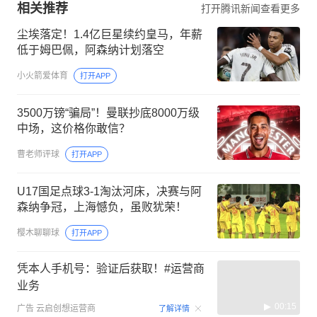
相关推荐
打开腾讯新闻查看更多
尘埃落定！1.4亿巨星续约皇马，年薪
低于姆巴佩，阿森纳计划落空
小火箭爱体育
打开APP
3500万镑“骗局”！曼联抄底8000万级
中场，这价格你敢信？
曹老师评球
打开APP
U17国足点球3-1淘汰河床，决赛与阿
森纳争冠，上海憾负，虽败犹荣！
樱木聊聊球
打开APP
凭本人手机号：验证后获取！#运营商
业务
00:15
广告
云启创想运营商
了解详情