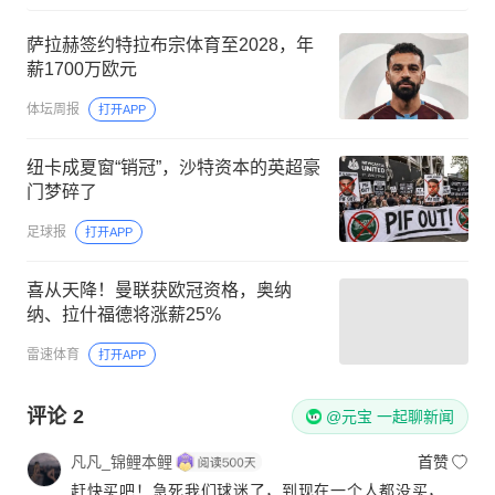
萨拉赫签约特拉布宗体育至2028，年
薪1700万欧元
体坛周报
打开APP
纽卡成夏窗“销冠”，沙特资本的英超豪
门梦碎了
足球报
打开APP
喜从天降！曼联获欧冠资格，奥纳
纳、拉什福德将涨薪25%
雷速体育
打开APP
评论
2
@元宝 一起聊新闻
凡凡_锦鲤本鲤
首赞
赶快买吧！急死我们球迷了，到现在一个人都没买，