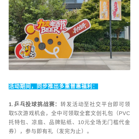
活动期间，同步推出多重普惠福利：
1.
乒乓投球挑战赛：
转发活动至社交平台即可领
取
5
次游戏机会，全中可领取全套文创礼包
（
PVC
托特包、凉扇、品牌贴纸、
10
元全场无门槛代金
券），参与即有礼
（
发完为止
）
。