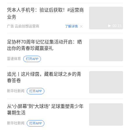
凭本人手机号：验证后获取！#运营商
业务
00:15
广告
云启创想运营商
了解详情
足协杯70周年记忆征集活动开启：晒
出你的青春珍藏赢豪礼
雷速体育
打开APP
追光丨这片绿茵，藏着足球之乡的青
春答卷
新华社新闻
打开APP
从“小屏幕”到“大球场” 足球重塑青少年
暑期生活
新华社新闻
打开APP