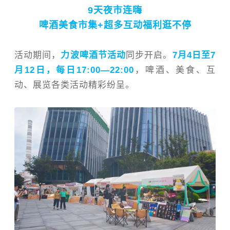
9
天夜市连嗨
啤酒美食市集+
超多互动福利逛不停
活动期间，
力波啤酒节活动
同步开启。
7
月
4
日至
7
月
12
日
，每日
17:00—22:00
，
啤酒、美食、互
动、展览各类活动精彩纷呈。