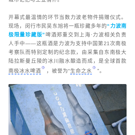
开幕式最温情的环节当
数
力波老物件捐赠仪式。
现场，闵行市民吴东旭将一瓶珍藏多年的
“力波南
极限量珍藏版”
啤酒郑重交到上海
·
力波相关负责
人手中——这瓶酒是力波为支持中国第21次南极
考察队而特别定制的纪念款，由采集自东南极大
陆拉斯曼丘陵的冰川融水酿造而成，是全球首款
南极冰水啤酒
，被誉为“
生命之水
”。