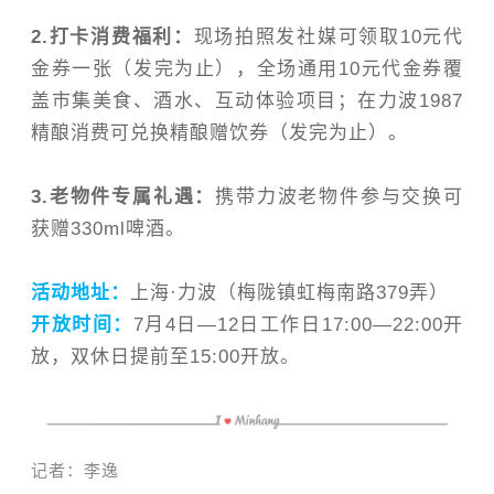
2.
打卡消费福利：
现场拍照发社媒可领取
10
元代
金券一张
（
发完为止
）
，全场通用
10
元
代金券覆
盖市集美食、酒水、互动体验项目；在力波
1987
精酿消费可兑换精酿赠饮券
（
发完为止
）
。
3.
老物件专属礼遇：
携带力波老物件参与交换
可
获赠
330ml
啤酒。
活动地址：
上海
·
力波（梅陇镇虹梅南路379弄）
开放时间
：
7
月
4
日—
12
日工作日
17:00—22:00
开
放，双休日提前至
15:00
开放。
记者：李逸