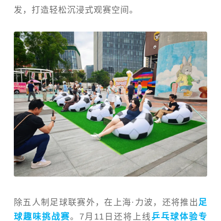
发，打造轻松沉浸式观赛空间。
除
五人制足球联赛外，在上海
·
力波，
还将推出
足
球趣味挑战赛
。7月
11
日还将上线
乒乓球体验专