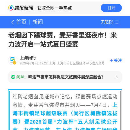
· 获取全网一手热点
打开
首页
新闻
无障碍
老烟囱下踢球赛，麦芽香里逛夜市！来
力波开启一站式夏日盛宴
上海闵行
关注
2026年7月4日19:22
上海
上海市闵行区融媒体中心官方账号
问AI
·
啤酒节夜市怎样促进文旅商体展深度融合？
红砖老烟囱见证城市记忆，绿茵赛场点燃运动
激情，麦芽香气弥漫市井烟火——7月4日，
上
海市街镇足球超级联赛（闵行区梅陇镇选拔
赛）暨2026首届“力波杯”五人制足球公开