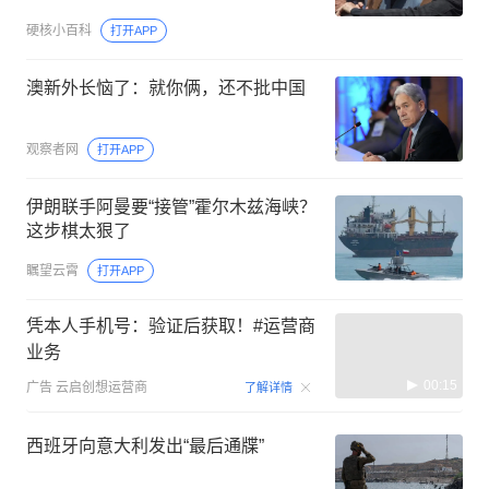
硬核小百科
打开APP
澳新外长恼了：就你俩，还不批中国
观察者网
打开APP
伊朗联手阿曼要“接管”霍尔木兹海峡？
这步棋太狠了
瞩望云霄
打开APP
凭本人手机号：验证后获取！#运营商
业务
00:15
广告
云启创想运营商
了解详情
西班牙向意大利发出“最后通牒”