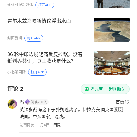
环球时报新媒体
打开APP
霍尔木兹海峡新协议浮出水面
封面新闻
打开APP
36 轮中印边境磋商反复拉锯，没有一
纸划界共识，真正收获是什么？
小北聊国际
打开APP
评论
2
@元宝 一起聊新闻
鸣
首赞
英法参战吗这下子扑朔迷离了。伊拉克美国英国🇬🇧
法国。中东国家。混战。
湖南网友
7月4日
回复