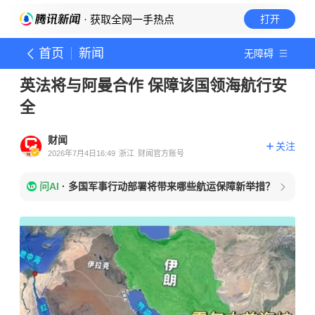
· 获取全网一手热点
打开
首页
新闻
无障碍
英法将与阿曼合作 保障该国领海航行安
全
财闻
关注
2026年7月4日16:49
浙江
财闻官方账号
问AI
·
多国军事行动部署将带来哪些航运保障新举措？