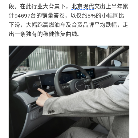
段。在此行业大背景下，
北京现代
交出上半年累
计94697台的销量答卷，以仅约5%的小幅同比
下滑，大幅跑赢燃油车及合资品牌平均跌幅，走
出一条独有的稳健修复曲线。