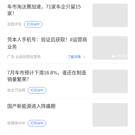
车市淘汰赛加速，71家车企只留15
家！
百姓评车
打开APP
凭本人手机号：验证后获取！#运营商
业务
00:15
广告
云启创想运营商
了解详情
7月车市预计下滑16.8%，谁还在制造
销量繁荣？
自主汽车网
打开APP
国产新能源进入阵痛期
钛媒体APP
打开APP