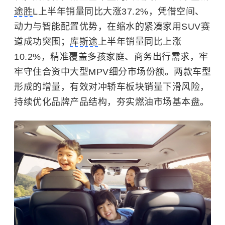
途胜
L上半年销量同比大涨37.2%，凭借空间、
动力与智能配置优势，在缩水的紧凑家用SUV赛
道成功突围；
库斯途
上半年销量同比上涨
10.2%，精准覆盖多孩家庭、商务出行需求，牢
牢守住合资中大型MPV细分市场份额。两款车型
形成的增量，有效对冲轿车板块销量下滑风险，
持续优化品牌产品结构，夯实燃油市场基本盘。