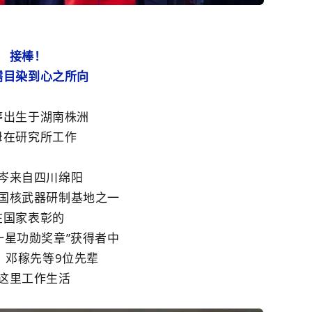
接棒！
濡目染到心之所向
婷
出生于湖南株洲
母在研究所工作
岑来自四川绵阳
国核武器研制基地之一
在国家表彰的
一星功勋奖章
”
获得者中
、
邓稼先
等9位先辈
这里工作生活