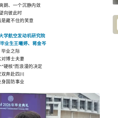
爽朗、一个沉静内敛
望向彼此时
满是藏不住的笑意
大学航空发动机研究院
博士毕业生王曦婷、蒋金岑
毕业之际
这对博士夫妻
“硬核”而浪漫的决定
双双奔赴四川
投身国防事业