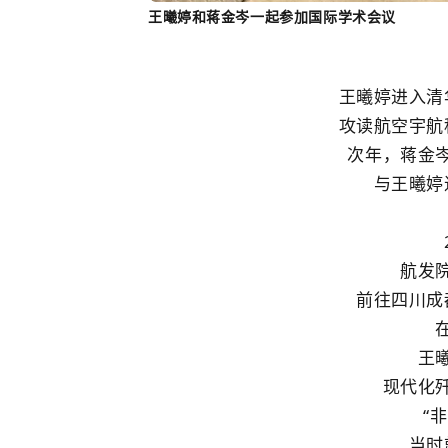
王曦婷和蒋金岑一起参加国际学术会议
王曦婷进入
清
攻读航空宇航
次年，蒋金
与王曦婷
航发
前往四川成
王
现代化
“
当时