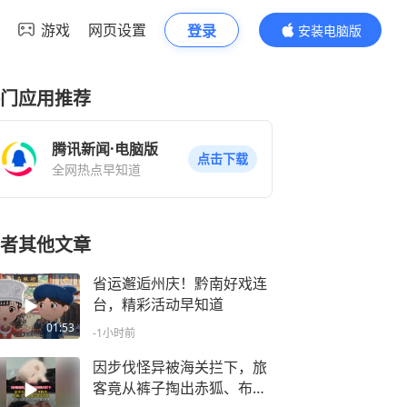
游戏
网页设置
登录
安装电脑版
内容更精彩
门应用推荐
腾讯新闻·电脑版
点击下载
全网热点早知道
者其他文章
省运邂逅州庆！黔南好戏连
台，精彩活动早知道
01:53
-1小时前
因步伐怪异被海关拦下，旅
客竟从裤子掏出赤狐、布氏