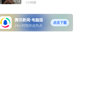
闭壳龟等活体 经查均属国家
00:14
-1小时前
二级保护动物
腾讯新闻·电脑版
点击下载
24小时陪你追热点