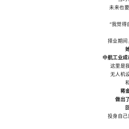
未来也要
“我觉得
择业期间
中航工业成
这里是
无人机
蒋
做出
投身自己