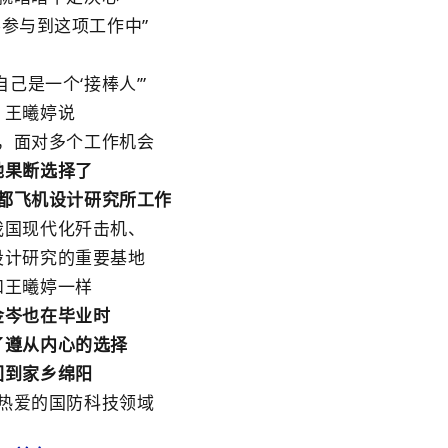
参与到这项工作中”
自己是一个‘接棒人’”
王曦婷说
，面对多个工作机会
她果断选择了
都飞机设计研究所工作
我国现代化歼击机、
设计研究的重要基地
和王曦婷一样
金岑也在毕业时
了遵从内心的选择
回到家乡绵阳
热爱的国防科技领域