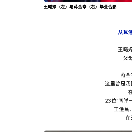
王曦婷（左）与蒋金岑（右）毕业合影
从耳
王曦
父
蒋金
这里曾是我
23位
“
两弹
王淦昌
在