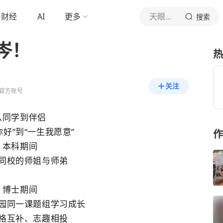
财经
AI
更多
天眼新闻
搜索
岑！
热
关注
官方账号
从同学到伴侣
你好”到“一生我愿意”
作
本科期间
同校的师姐与师弟
博士期间
园同一课题组学习成长
格互补、志趣相投