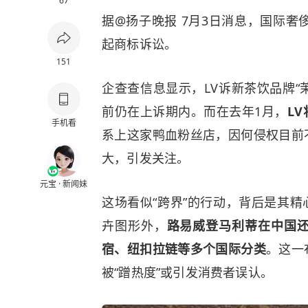
67
据@扬子晚报 7月3日消息，国际奢
起商标诉讼。
151
企查查信息显示，LV诉新茶饮品牌“
前仍在上诉期内。而在去年1月，
L
手机看
系上这家鸭血粉丝店，因何侵权目前
大，引发关注。
元宝 · 新闻妹
这场看似“跨界”的行动，背后是其精
卉图形外，
路易威登马利蒂在中国
宿、纽扣拉链等多个国际分类
。这一
被“蹭热度”或引发消费者误认。