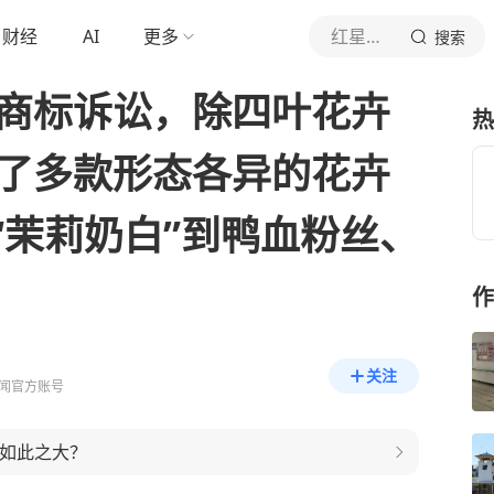
财经
AI
更多
红星新闻
搜索
起商标诉讼，除四叶花卉
热
册了多款形态各异的花卉
“茉莉奶白”到鸭血粉丝、
作
关注
闻官方账号
何如此之大？