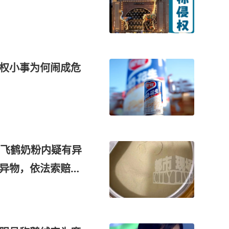
维权小事为何闹成危
飞鹤奶粉内疑有异
”异物，依法索赔遭
疑