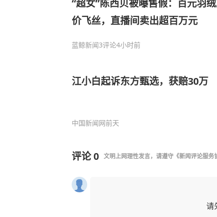
“超女”陈西贝被曝售假：百元羽
价飞丝，直播间卖出超百万元
蓝鲸新闻
3评论
4小时前
江小白起诉东方甄选，获赔30万
中国新闻网
前天
评论
0
文明上网理性发言，请遵守
《新闻评论服务
请