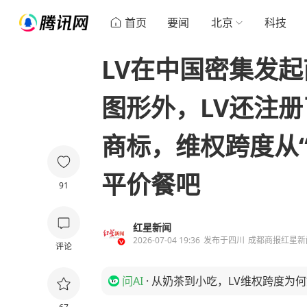
首页
要闻
北京
科技
LV在中国密集发
图形外，LV还注
商标，维权跨度从
平价餐吧
91
红星新闻
2026-07-04 19:36
发布于
四川
成都商报红星新
评论
问AI
·
从奶茶到小吃，LV维权跨度为