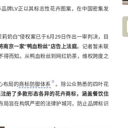
侈品牌LV正以其标志性花卉图案，在中国密集发
茉莉奶白”侵权案已于6月29日作出一审判决，目
V将南京一家“鸭血粉丝”店告上法庭
。记者暂未联
不得而知。从鸭血粉丝到网红奶茶，维权跨度之
心布局的
商标防御体系
。除公众熟悉的四叶花
还注册了多款形态各异的花卉商标，涵盖餐饮住
布局旨在构筑严密的法律护城河，防止品牌标识