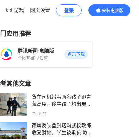
游戏
网页设置
登录
安装电脑版
内容更精彩
门应用推荐
腾讯新闻·电脑版
点击下载
全网热点早知道
者其他文章
货车司机带着两名孩子跑青
藏高原，途中孩子均出现严
重高反 警方及时救援送医
-7小时前
家属反映登封塔沟武校教练
收受财物、学生被欺负 教体