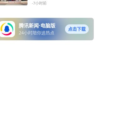
部门：已介入协商处理
-7小时前
腾讯新闻·电脑版
点击下载
24小时陪你追热点