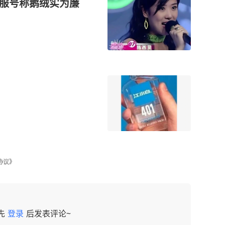
绒服号称鹅绒实为廉
协议》
先
登录
后发表评论~