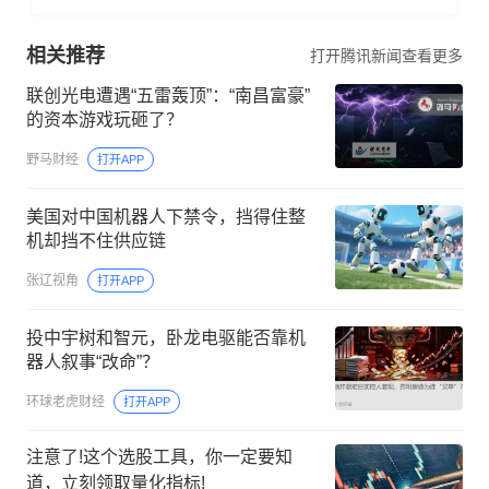
相关推荐
打开腾讯新闻查看更多
联创光电遭遇“五雷轰顶”：“南昌富豪”
的资本游戏玩砸了？
野马财经
打开APP
美国对中国机器人下禁令，挡得住整
机却挡不住供应链
张辽视角
打开APP
投中宇树和智元，卧龙电驱能否靠机
器人叙事“改命”？
环球老虎财经
打开APP
注意了!这个选股工具，你一定要知
道，立刻领取量化指标!