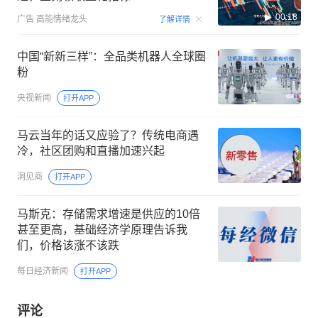
00:18
广告
高能情绪龙头
了解详情
中国“新新三样”：全品类机器人全球圈
粉
央视新闻
打开APP
马云当年的话又应验了？传统电商遇
冷，社区团购和直播加速兴起
洞见商
打开APP
马斯克：存储需求增速是供应的10倍
甚至更高，基础经济学原理告诉我
们，价格该涨不该跌
每日经济新闻
打开APP
评论