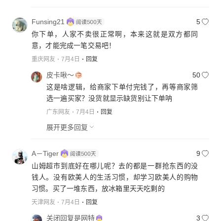
Funsing21
5
你下单，人家不卖很正常啊，本来这就是双方都同
意，才能完成一笔交易吧！
重庆网友
7月4日
回复
皮卡啾～
50
这是啥逻辑，给商家下单付完钱了，再等商家筛
选一遍买家？没货就显示缺货别让下单呐
广东网友
7月4日
回复
展开更多回复
A－Tiger
9
山姆超市到底好在哪儿呢？去的都是一群抢东西的没
钱人。没有欧美人的生活习惯，却学习欧美人的购物
习惯。买了一堆东西，放冰箱里天天吃剩的
天津网友
7月4日
回复
关闭回复是网特
3