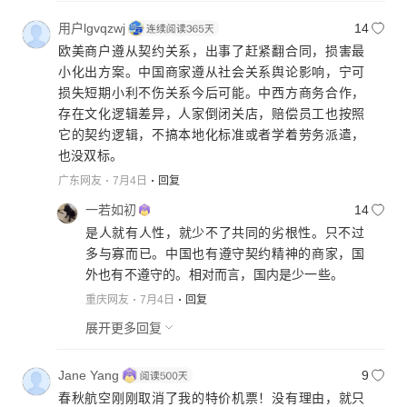
用户lgvqzwj
14
欧美商户遵从契约关系，出事了赶紧翻合同，损害最
小化出方案。中国商家遵从社会关系舆论影响，宁可
损失短期小利不伤关系今后可能。中西方商务合作，
存在文化逻辑差异，人家倒闭关店，赔偿员工也按照
它的契约逻辑，不搞本地化标准或者学着劳务派遣，
也没双标。
广东网友
7月4日
回复
一若如初
14
是人就有人性，就少不了共同的劣根性。只不过
多与寡而已。中国也有遵守契约精神的商家，国
外也有不遵守的。相对而言，国内是少一些。
重庆网友
7月4日
回复
展开更多回复
Jane Yang
9
春秋航空刚刚取消了我的特价机票！没有理由，就只