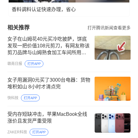
香料调料认证快速办理，省心
相关推荐
打开腾讯新闻查看更多
女子在山姆花40元买冷吃披萨，饼底
发现一把价值108元剪刀，有网友称该
剪刀品牌与山姆熟食加工车间所用剪
刀一致，山姆客服回应
赣南日报
打开APP
女子用漏洞0元买了3000台电器：货物
堆积如山 8小时才清点完
快科技
打开APP
受内存短缺冲击，苹果MacBook全线
涨价且发货严重受限
ZAKER科技
打开APP