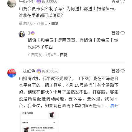
牛奶不纯
首赞
山姆会员卡实名制了吗？为何送礼都送山姆储值卡，
谁拿在手谁都可以消费？
福建网友
7月6日
回复

首赞
储值卡和会员卡是两回事，有储值卡没会员卡你
也买不了东西
广西网友
7月6日
回复
一抹红色
首赞
山姆吗?切，我早就不光顾了，（下图）我在亚马逊日
本平台下的一把工具单，4月 15号趁当时有个活动下
的，到现在都快3 个月了居然发不出，打客服，客服
说是所谓配送调动问题，要么等，要么退。我问平
...
展开
台，我查过，如果现在退再下单3到5天是有货并且可
以送到，为什么?她依旧回答是调配问题请等待，摇
头……，问题是，我现在退了再下单价格可就不是之
前的了，要贵好几千日元，这不是变相逼退单是什么?