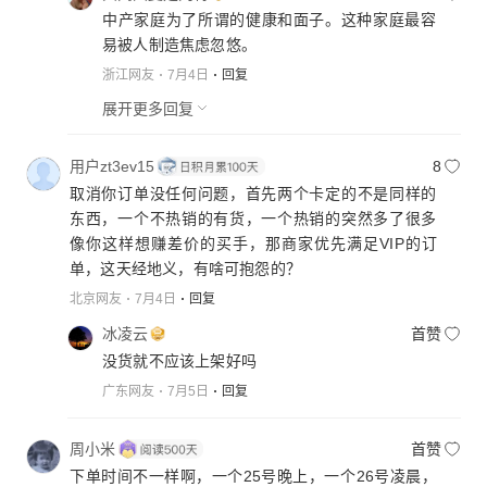
中产家庭为了所谓的健康和面子。这种家庭最容
易被人制造焦虑忽悠。
浙江网友
7月4日
回复
展开更多回复
用户zt3ev15
8
取消你订单没任何问题，首先两个卡定的不是同样的
东西，一个不热销的有货，一个热销的突然多了很多
像你这样想赚差价的买手，那商家优先满足VIP的订
单，这天经地义，有啥可抱怨的？
北京网友
7月4日
回复
冰凌云
首赞
没货就不应该上架好吗
广东网友
7月5日
回复
周小米
首赞
下单时间不一样啊，一个25号晚上，一个26号凌晨，