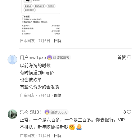
等下也像我曾经也遇到过的一次，最后直接来个短信
说对不起，订单无法完成了事……?说实话，要不是国
内平台（比如拼多多）这类工具是无法走集运仓配送
的话，才不会考虑用什么亚马逊。退换麻烦不说，选
择余地也小，品类也比不上国内平台丰富，更关键的
是价格还算不上真正意义上的便宜，好感度真的不要
日本网友
7月5日
回复
太一般，这也就是为什么日本人网购并不是主流的原
因……。现在，我也不催了，摆烂，扔那里看它最后
用户mwi1pxb
首赞
怎么圆
。摇头……比起国内电商差多了，也难怪进
入中国没几年就被消费者踢出去退出，（最后，要说
以前海淘的时候
的是亚马逊上也有假货伪劣的存在
）
有时候遇到bug价
也会被砍单
有些总价少的会发货
广东网友
7月4日
回复
乐🐴 观13！
8
正常，一个是六百多，一个是三百多。你去银行，ViP
不排队，新年随便换新钞
广东网友
7月4日
回复