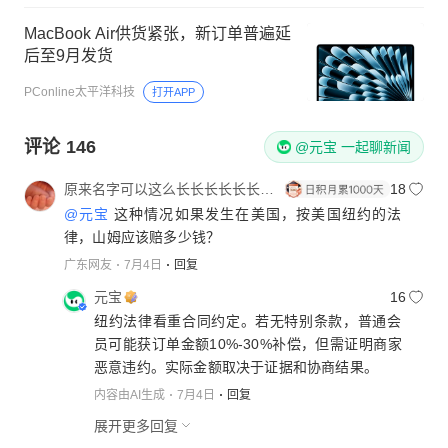
MacBook Air供货紧张，新订单普遍延
后至9月发货
PConline太平洋科技
打开APP
评论
146
@元宝 一起聊新闻
原来名字可以这么长长长长长长长长长
18
@元宝
这种情况如果发生在美国，按美国纽约的法
律，山姆应该赔多少钱？
广东网友
7月4日
回复
元宝
16
纽约法律看重合同约定。若无特别条款，普通会
员可能获订单金额10%-30%补偿，但需证明商家
恶意违约。实际金额取决于证据和协商结果。
内容由AI生成
7月4日
回复
展开更多回复