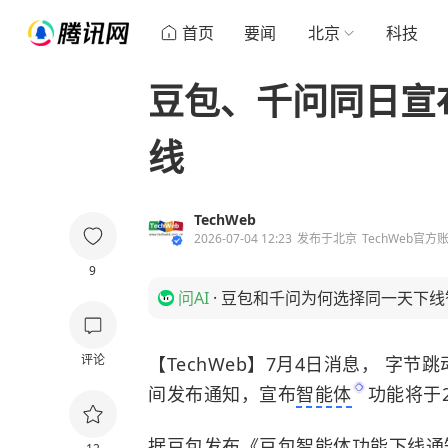
首页
要闻
北京
科技
豆包、千问同日宣
线
TechWeb
2026-07-04 12:23
发布于
北京
TechWeb官方
9
问AI
·
豆包和千问为何选择同一天下线
评论
【TechWeb】7月4日消息， 字
间发布通知，宣布
智能体
功能将于2
据豆包发布《豆包智能体功能下线通