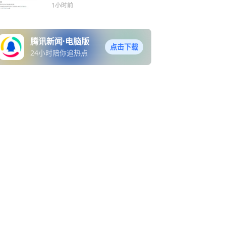
行AI又黄了？
1小时前
腾讯新闻·电脑版
点击下载
24小时陪你追热点