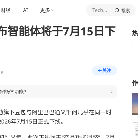
财经
AI
更多
TechWeb
搜索
布智能体将于7月15日下
热
关注
账号
作
智能体功能？
节跳动旗下豆包与阿里巴巴通义千问几乎在同一时
026年7月15日正式下线。
知》显示，此次下线属于"产品功能调整"。7月