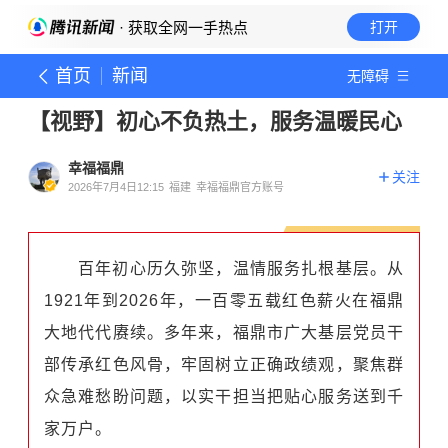
· 获取全网一手热点
打开
首页
新闻
无障碍
【视野】初心不负热土，服务温暖民心
幸福福鼎
关注
2026年7月4日12:15
福建
幸福福鼎官方账号
百年初心历久弥坚，温情服务扎根基层。从
1921年到2026年，一百零五载红色薪火在福鼎
大地代代赓续。多年来，福鼎市广大基层党员干
部传承红色风骨，牢固树立正确政绩观，聚焦群
众急难愁盼问题，以实干担当把贴心服务送到千
家万户。