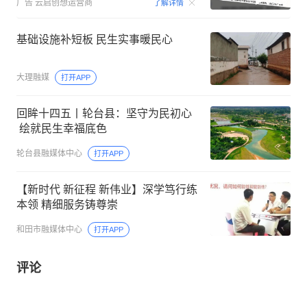
00:15
广告
云启创想运营商
了解详情
基础设施补短板 民生实事暖民心
大理融媒
打开APP
回眸十四五丨轮台县：坚守为民初心
绘就民生幸福底色
轮台县融媒体中心
打开APP
【新时代 新征程 新伟业】深学笃行练
本领 精细服务铸尊崇
和田市融媒体中心
打开APP
评论