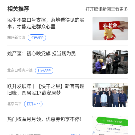
相关推荐
打开腾讯新闻查看更多
民生不靠口号支撑，落地看得见的实
事，才能走进群众心里
解码新金济
打开APP
姚严奎：初心映党旗 担当践为民
北京日报客户端
打开APP
跃升发展年丨【快干之星】新官善理
旧账，圆居民17载安居梦
北京昌平
打开APP
热门权益月月领，优惠券包享不停！