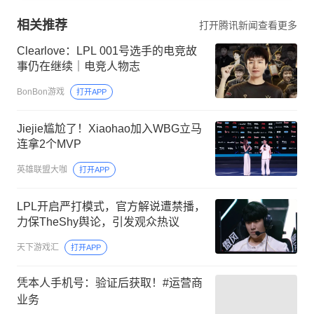
相关推荐
打开腾讯新闻查看更多
Clearlove：LPL 001号选手的电竞故
事仍在继续｜电竞人物志
BonBon游戏
打开APP
Jiejie尴尬了！Xiaohao加入WBG立马
连拿2个MVP
英雄联盟大咖
打开APP
LPL开启严打模式，官方解说遭禁播，
力保TheShy舆论，引发观众热议
天下游戏汇
打开APP
凭本人手机号：验证后获取！#运营商
业务