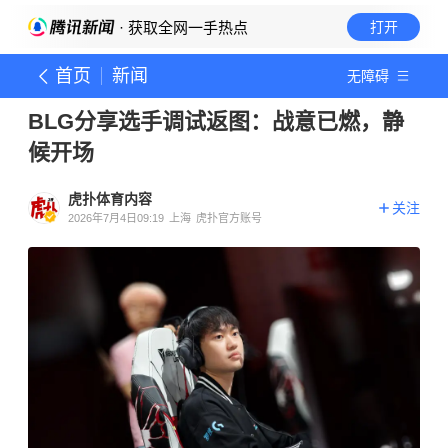
· 获取全网一手热点
打开
首页
新闻
无障碍
BLG分享选手调试返图：战意已燃，静
候开场
虎扑体育内容
关注
2026年7月4日09:19
上海
虎扑官方账号