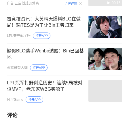
00:15
广告
云启创想运营商
了解详情
雷竞技资讯：大黄晴天爆料BLG在做
局！输TES是为了让Bin王者归来
LPL夺夺冠了吗
打开APP
疑似BLG选手Wenbo透露：Bin已回基
地
英雄联盟大咖
打开APP
LPL冠军打野创造历史！连续5局被对
位MVP，老东家WBG笑嘻了
风尘Game
打开APP
评论