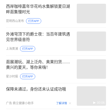
西岸咖啡嘉年华花屿水集解锁夏日湖
畔逛集慢时光
昆明西山发布
打开APP
外滩穹顶下的爵士夜：当百年建筑遇
见世界级音符
上海黄浦
打开APP
逛展潮玩、湖上泛舟、奥莱扫货……
黄兴的夏天，等你来嗨！
星沙时报
打开APP
保障未通过，身份还未认证成功哦
00:06
广告
鼎立健康小助手
了解详情