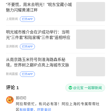
“不要慌，周末去明光！”皖东宝藏小城
魅力闪耀黄浦江畔
上观新闻
打开APP
明光城市推介会在沪成功举行：当明
光“三件套”和陆家嘴“三件套”遥相呼应
澎湃新闻
打开APP
从南京路玉米符号到淮海路森系秘
境，世界树之巅IP点亮上海城市文脉
新闻晨报
打开APP
评论
1
@元宝 一起聊新闻
鹅叨叨
阿拉帮侬忙，有问必有答！阿拉上海的专属帮帮社
区
有啥需要，尽管来问