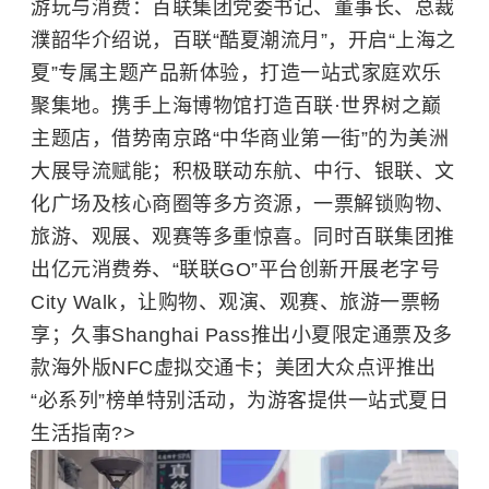
游玩与消费
：
百联集团党委书记、董事长、总裁
濮韶华介绍说，百联“酷夏潮流月”，开启“上海之
夏”专属主题产品新体验，打造一站式家庭欢乐
聚集地。携手上海博物馆打造百联·世界树之巅
主题店，借势南京路“中华商业第一街”的为美洲
大
展导流赋能；积极联动东航、中行、银联
、文
化广场及核心商圈等多方资源，一票解锁购物、
旅游、观展、观赛等多重惊喜。同时百联集团推
出亿元消费券、“联联GO”平台创新开展老字号
City Walk，让购物、观演、观赛、旅游一票畅
享；
久事Shanghai Pass推出小夏限定通票及多
款海外版NFC虚拟交通卡；美团大众点评推出
“必系列”榜单特别活动，为游客提供一站式夏日
生活指南?>