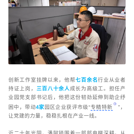
创新工作室挂牌以来，他帮
七百余名
行业从业者
持证上岗，
三百八十余人
成长为高级工。担任产
业园党支部书记后，他把这份韧劲延伸到助企纾
困中，带动
4家
园区企业获评市级“
专精特新
”，
让党建的力量，稳稳扎根在产业一线。
近二十年光阴，潘阿锁围着一部部电梯深耕。从