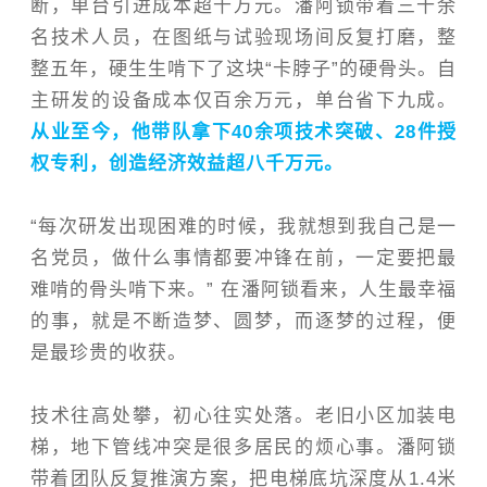
断，单台引进成本超千万元。潘阿锁带着三十余
名技术人员，在图纸与试验现场间反复打磨，整
整五年，硬生生啃下了这块“卡脖子”的硬骨头。自
主研发的设备成本仅百余万元，单台省下九成。
从业至今，他带队拿下40余项技术突破、28件授
权专利，创造经济效益超八千万元。
“每次研发出现困难的时候，我就想到我自己是一
名党员，做什么事情都要冲锋在前，一定要把最
难啃的骨头啃下来。” 在潘阿锁看来，人生最幸福
的事，就是不断造梦、圆梦，而
逐梦的过程
，便
是最珍贵的收获。
技术往高处攀，初心往实处落。老旧小区加装电
梯，地下管线冲突是很多居民的烦心事。潘阿锁
带着团队反复推演方案，把电梯底坑深度从1.4米