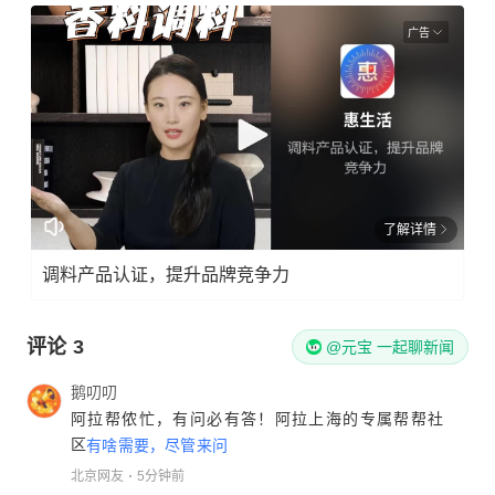
广告
了解详情
调料产品认证，提升品牌竞争力
评论
3
@元宝 一起聊新闻
鹅叨叨
阿拉帮侬忙，有问必有答！阿拉上海的专属帮帮社
区
有啥需要，尽管来问
北京网友
5分钟前