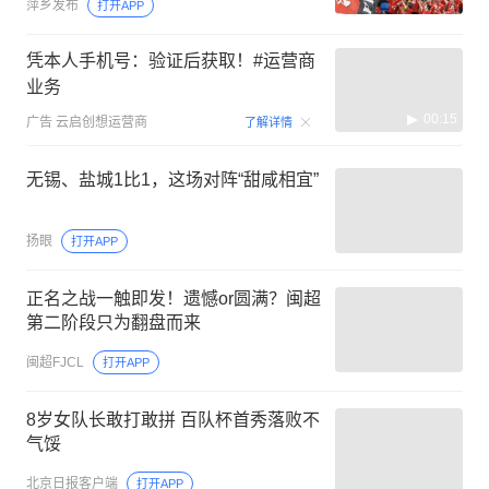
萍乡发布
打开APP
凭本人手机号：验证后获取！#运营商
业务
00:15
广告
云启创想运营商
了解详情
无锡、盐城1比1，这场对阵“甜咸相宜”
扬眼
打开APP
正名之战一触即发！遗憾or圆满？闽超
第二阶段只为翻盘而来
闽超FJCL
打开APP
8岁女队长敢打敢拼 百队杯首秀落败不
气馁
北京日报客户端
打开APP