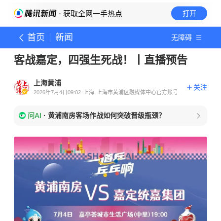
· 获取全网一手热点
打开
首页
新闻
无障碍
客战嘉定，四强生死战！丨直播预告
上海黄浦
关注
2026年7月4日09:02
上海
上海市黄浦区融媒体中心官方账号
问AI
·
黄浦南房客场作战如何突破晋级瓶颈？