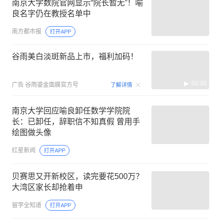
南京大学数院官网显示“院长暂无”！喻
良名字仍在教授名单中
南方都市报
打开APP
谷雨美白淡斑新品上市，福利加码！
00:30
广告
谷雨鎏金面膜官方号
了解详情
南京大学回应喻良卸任数学学院院
长：已卸任，辞职信不知真假 曾用手
绘图做头像
红星新闻
打开APP
贝赛思又开新校区，读完要花500万？
大湾区家长却抢着申
留学全知道
打开APP