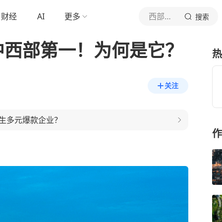
财经
AI
更多
西部城市
搜索
中西部第一！为何是它？
热
关注
生多元爆款企业？
作