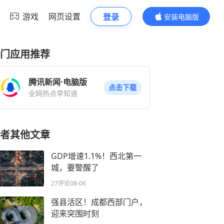
游戏
网页设置
登录
安装电脑版
内容更精彩
门应用推荐
腾讯新闻·电脑版
点击下载
全网热点早知道
者其他文章
GDP增速1.1%！西北第一
城，要警醒了
27评论
08-06
强县活区！成都西部门户，
迎来突围时刻