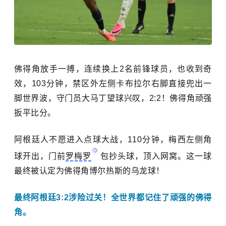
佛得角放手一搏，连续换上2名前锋球员，也收到奇
效，103分钟，
禁区外左侧卡布拉尔右脚直接兜出一
脚世界波，守门员大马丁望球兴叹，2:2！佛得角顽强
扳平比分。
阿根廷人不愿进入点球大战，110分钟，梅西左侧角
球开出，门前
罗梅罗
包抄头球，顶入网窝。
这一球
最终被认定为佛得角博尔热斯的乌龙球！
最终阿根廷3:2涉险过关！
全世界都记住了顽强的佛得
角。