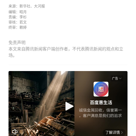
来
源：新华社、大河报
编辑：昭月
责编
：
李
杉
审核：若文
终审：赖婷
免责声明
本文来自腾讯新闻客户端创作者，不代表腾讯新闻的观点和立
场。
广告
了解详情