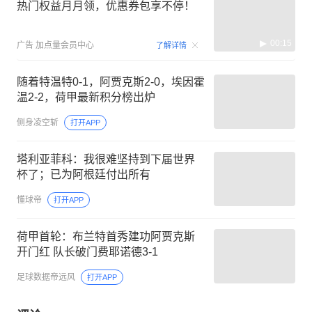
热门权益月月领，优惠券包享不停！
00:15
广告
加点量会员中心
了解详情
随着特温特0-1，阿贾克斯2-0，埃因霍
温2-2，荷甲最新积分榜出炉
侧身凌空斩
打开APP
塔利亚菲科：我很难坚持到下届世界
杯了；已为阿根廷付出所有
懂球帝
打开APP
荷甲首轮：布兰特首秀建功阿贾克斯
开门红 队长破门费耶诺德3-1
足球数据帝远风
打开APP