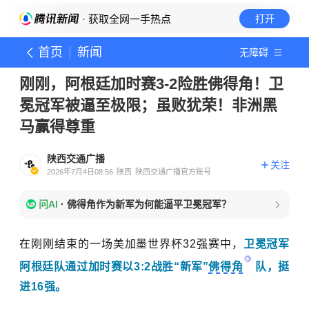
· 获取全网一手热点
打开
首页
新闻
无障碍
刚刚，阿根廷加时赛3-2险胜佛得角！卫
冕冠军被逼至极限；虽败犹荣！非洲黑
马赢得尊重
陕西交通广播
关注
2026年7月4日08:56
陕西
陕西交通广播官方账号
问AI
·
佛得角作为新军为何能逼平卫冕冠军？
在刚刚结束的一场美加墨世界杯32强赛中，
卫冕冠军
阿根廷队通过加时赛以3:2战胜“新军”
佛得角
队，挺
进16强。