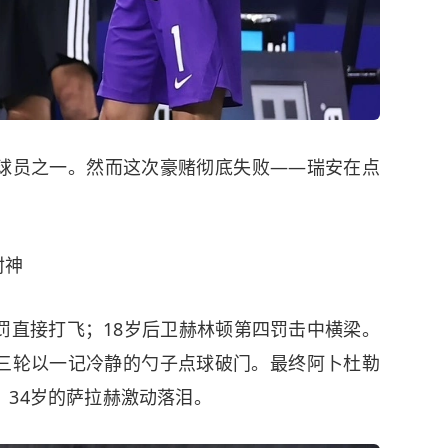
球员之一。然而这次豪赌彻底失败——瑞安在点
封神
罚直接打飞；18岁后卫赫林顿第四罚击中横梁。
三轮以一记冷静的勺子点球破门。最终阿卜杜勒
，34岁的萨拉赫激动落泪。