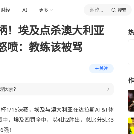
财经
AI
更多
潮汐体坛
搜索
柄！埃及点杀澳大利亚
热
怒喷：教练该被骂
关注
作
理因素？
界杯1/16决赛，埃及与澳大利亚在达拉斯AT&T体
战中，埃及四罚全中，以4比2胜出，总比分5比3
6强！