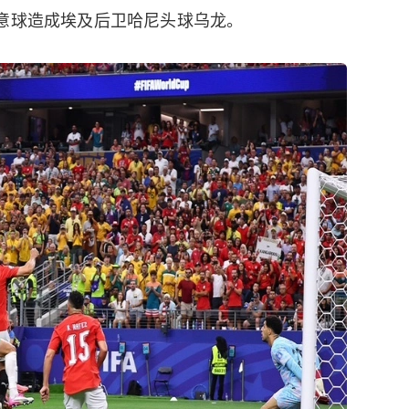
任意球造成埃及后卫哈尼头球乌龙。