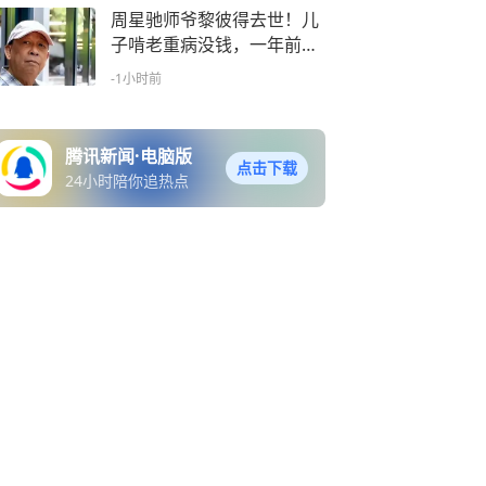
周星驰师爷黎彼得去世！儿
子啃老重病没钱，一年前还
公开征婚
-1小时前
腾讯新闻·电脑版
点击下载
24小时陪你追热点