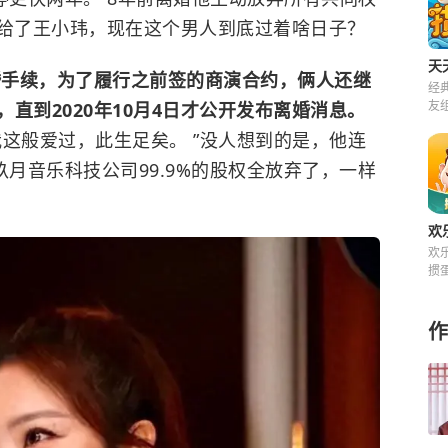
留给了王小玮，现在这个男人到底过着啥日子？
天
婚手续，为了履行之前签的商演合约，俩人还继
经
友
直到2020年10月4日才公开发布离婚消息。
来
这般爱过，此生足矣。 ”没人想到的是，他连
玖月音乐科技公司99.9%的股权全放弃了，一样
欢
欢
掼
快
费
作