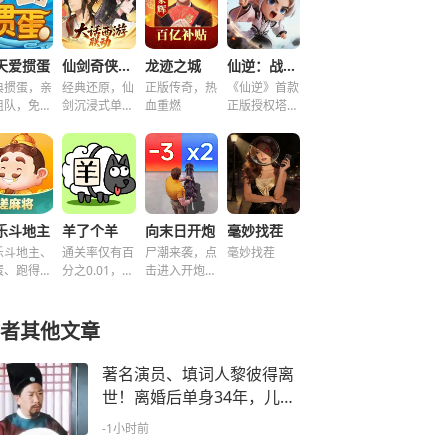
天爱掼蛋
仙剑奇侠传之新的开始
龙迹之城
仙逆：战天道
典掼蛋，亲
经典还原，仙
正版传奇，热
《仙逆》首款
组队，免费
剑沉浸式单机
血重燃
正版授权塔防
玩！
解谜！
手游
乐斗地主
羊了个羊
向末日开炮
毫妙找茬
乐斗地主、
通关率仅有百
尸潮来袭，点
毫妙找茬
蛋、跑得
分之0.01，快
击进入开炮宇
、好友房免
来挑战！~
宙！
玩！
者其他文章
著名演员、填词人黎彼得离
世！离婚后单身34年，儿子
让他烦恼痛心
-1小时前