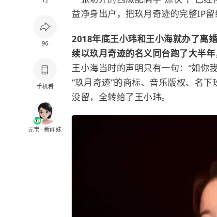
12
益净身出户，把玖月奇迹的完整IP
2018年底
王小玮
和
王小海
就办了离
96
续以玖月奇迹的名义同台跑了大半年，
王小海当时的声明只有一句：“如你我
“玖月奇迹”的商标、音乐版权、名下
手机看
没留，全转给了王小玮。
元宝 · 新闻妹