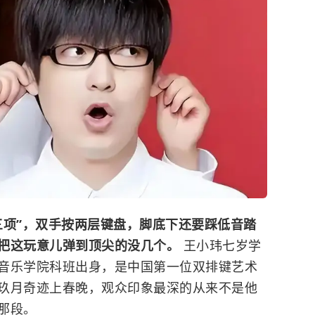
三项”，双手按两层键盘，脚底下还要踩低音踏
把这玩意儿弹到顶尖的没几个。
王小玮七岁学
音乐学院
科班出身，是中国第一位双排键艺术
玖月奇迹上春晚，观众印象最深的从来不是他
那段。