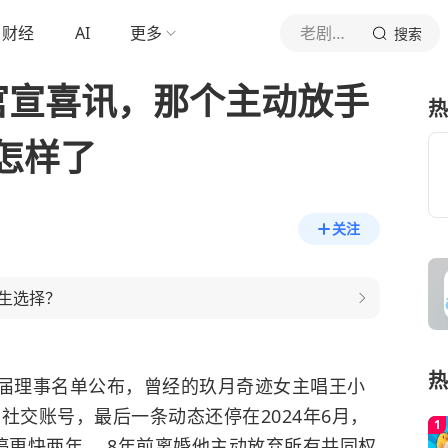
财经
AI
更多
老剧雷达站
搜索
官宣喜讯，那个主动放手
热
怎样了
关注
生选择？
热
新一届理事名单公布，曾经的玖月奇迹女主唱王小
社交账号，最后一条动态还停在2024年6月，
停更快两年。 8年前离婚他主动放弃所有共同权