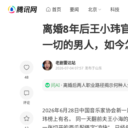
首页
要闻
北京
科技
离婚8年后王小玮
一切的男人，如今
老剧雷达站
2026-07-04 07:57
发布于
山东
48
问AI
·
离婚后两人职业路径揭示何种人
评论
2026年6月28日中国音乐家协会
玮榜上有名。 同一天翻前夫王小海的
一张切开的西瓜配俩字“凉快”，已经