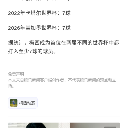
2022年卡塔尔世界杯：7球
2026年美加墨世界杯：7球
据统计，梅西成为首位在两届不同的世界杯中都
打入至少7球的球员。
免责声明
本文来自腾讯新闻客户端创作者，不代表腾讯新闻的观点和立
场。
梅西动态