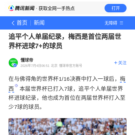
· 获取全网一手热点
打开
首页
新闻
无障碍
追平个人单届纪录，梅西是首位两届世
界杯进球7+的球员
懂球帝
关注
2026年7月4日06:51
北京
懂球帝官方账号
在与佛得角的世界杯1/16决赛中打入一球后，
梅
西
本届世界杯已打入7球，追平个人单届世界
杯进球纪录，他也成为首位在两届世界杯打入至
少7球的球员。