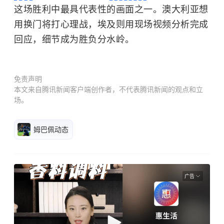
这场胜利中最具代表性的画面之一。澳大利亚想
用换门将打心理战，埃及则用现场视频分析完成
回应，细节成为胜负分水岭。
免责声明
本文来自腾讯新闻客户端创作者，不代表腾讯新闻的观点和立
场。
姆巴佩动态
广告