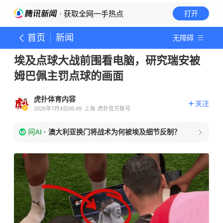
· 获取全网一手热点
打开
首页
新闻
无障碍
埃及点球大战前围看电脑，研究瑞安被
姆巴佩主罚点球的画面
虎扑体育内容
关注
2026年7月4日06:49
上海
虎扑官方账号
问AI
·
澳大利亚换门将战术为何被埃及细节反制？