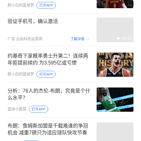
颜小白的篮球梦
打开APP
验证手机号，确认激活
00:15
广告
云启科技运营商
了解详情
约基奇下家概率勇士升第二！连续两
年拒提前续约 为3.595亿或亏惨
颜小白的篮球梦
打开APP
分析：76人的杰伦-布朗，究竟是个什
么水平？
篮球小蔬菜
打开APP
布朗：詹姆斯加盟是千载难逢的争冠
机会 减重7磅只为适应球队快攻节奏