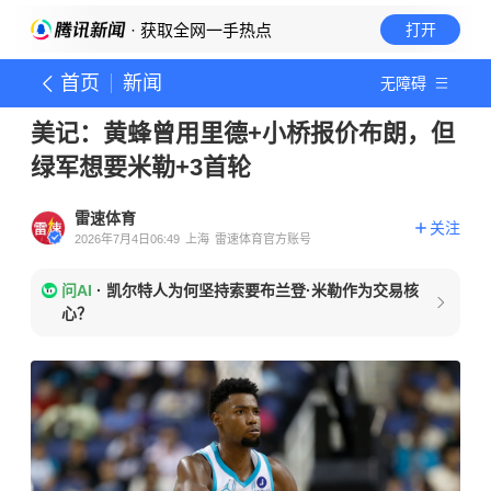
· 获取全网一手热点
打开
首页
新闻
无障碍
美记：黄蜂曾用里德+小桥报价布朗，但
绿军想要米勒+3首轮
雷速体育
关注
2026年7月4日06:49
上海
雷速体育官方账号
问AI
·
凯尔特人为何坚持索要布兰登·米勒作为交易核
心？