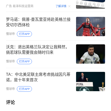
00:15
广告
易泽科技运营商
了解详情
罗马诺：佩普-查瓦里亚将赴英格兰接
受切尔西体检
懂球帝
打开APP
沃克：退出英格兰队决定让我释然，
倘若球队需要我会随时归来
懂球帝
打开APP
TA：中北美足联主席考虑挑战因凡蒂
诺，是十年来首次
懂球帝
打开APP
评论