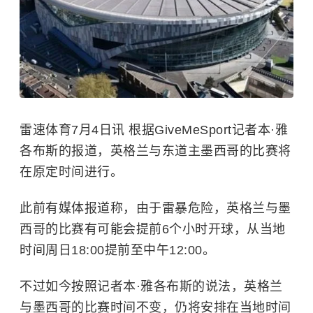
雷速体育7月4日讯 根据GiveMeSport记者本·雅
各布斯的报道，英格兰与东道主墨西哥的比赛将
在原定时间进行。
此前有媒体报道称，由于雷暴危险，英格兰与墨
西哥的比赛有可能会提前6个小时开球，从当地
时间周日18:00提前至中午12:00。
不过如今按照记者本·雅各布斯的说法，英格兰
与墨西哥的比赛时间不变，仍将安排在当地时间