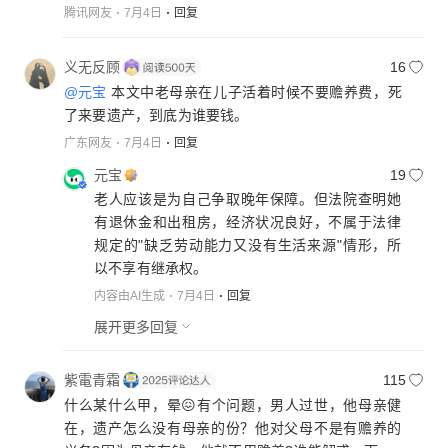
腾讯网友
7月4日
回复
义无反顾
16
@元宝
本文中老母亲在儿子活着时候不要赡养费，死
了来要遗产，到底为谁要钱。
广东网友
7月4日
回复
元宝
19
老人应该是为自己争取晚年保障。但法院查明她
有退休金和出租房，经济状况良好，不属于法律
规定的"缺乏劳动能力又没有生活来源"情形，所
以不享有继承权。
内容由AI生成
7月4日
回复
展开更多回复
紫電青霜
115
什么某什么甲，晕😖有个问题，男人过世，他母亲健
在，遗产怎么没有母亲的份？他对父母不是有赡养的