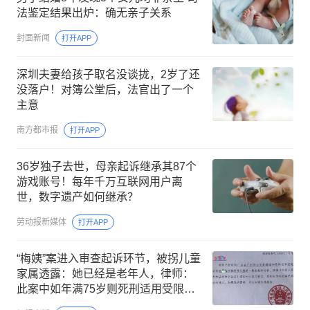
法鉴定结果出炉：确无亲子关系
封面新闻
打开APP
深圳夫妻给孩子取名没谈拢，2岁了还
没落户！对簿公堂后，法官出了一个
主意
南方都市报
打开APP
36岁独子去世，母亲起诉继承其87个
游戏账号！每年千万互联网用户离
世，数字遗产如何继承？
劳动报新媒体
打开APP
“梅姨”案进入审查起诉环节，被拐儿童
家属透露：她已经是老年人，律师：
此案中如年满75岁则死刑适用受限，
“特别残忍手段致人死亡”除外