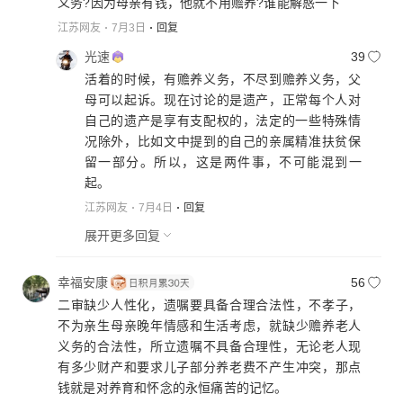
义务?因为母亲有钱，他就不用赡养?谁能解惑一下
江苏网友
7月3日
回复
光速
39
活着的时候，有赡养义务，不尽到赡养义务，父
母可以起诉。现在讨论的是遗产，正常每个人对
自己的遗产是享有支配权的，法定的一些特殊情
况除外，比如文中提到的自己的亲属精准扶贫保
留一部分。所以，这是两件事，不可能混到一
起。
江苏网友
7月4日
回复
展开更多回复
幸福安康
56
二审缺少人性化，遗嘱要具备合理合法性，不孝子，
不为亲生母亲晚年情感和生活考虑，就缺少赡养老人
义务的合法性，所立遗嘱不具备合理性，无论老人现
有多少财产和要求儿子部分养老费不产生冲突，那点
钱就是对养育和怀念的永恒痛苦的记忆。