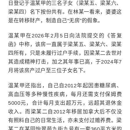
日登记于温某甲的三名子女（梁某五、梁某六、
梁某四）名下按份共有。在林某一看来，婆婆这
是在转移财产，制造自己“无房”的假象。
温某甲在2026年2月5日向法院提交的《答复
函》中称，该房一直属于梁某五、梁某六、梁某
四所有，只是未履行过户手续，因梁某二去世对
其造成精神打击，加之其年事已高，于2024年7
月将该房产过户至三位子女名下。
温某甲还指出，自己自2012年起因患
糖尿病
、
高血压
等多种慢性疾病，每月还需支付保姆费
5000元，合计每月支出超万元，远超其退休金
收入。而梁某二自2012年移居加拿大后不仅没
有照料自己的日常生活，亦未支付过赡养费。梁
某二在某园怡翠苑九街九号有一套360平方米的