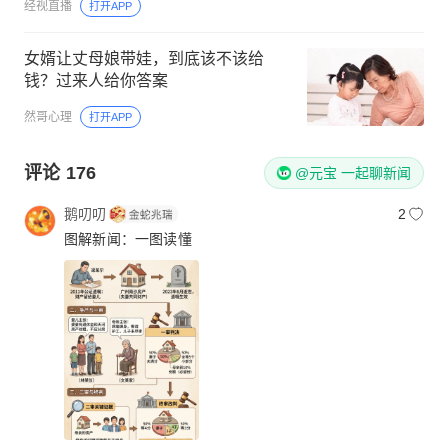
经视直播
打开APP
女婿让丈母娘带娃，到底该不该给
钱？过来人给你答案
然哥心理
打开APP
评论
176
@元宝 一起聊新闻
鹅叨叨
2
图解新闻：一图读懂