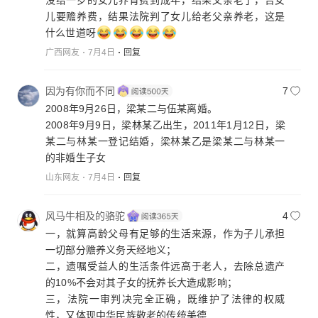
儿要赡养费，结果法院判了女儿给老父亲养老，这是
什么世道呀
广西网友
7月4日
回复
因为有你而不同
7
2008年9月26日，梁某二与伍某离婚。
2008年9月9日，梁林某乙出生，2011年1月12日，梁
某二与林某一登记结婚，梁林某乙是梁某二与林某一
的非婚生子女
山东网友
7月4日
回复
风马牛相及的骆驼
4
一，就算高龄父母有足够的生活来源，作为子儿承担
一切部分赡养义务天经地义；
二，遗嘱受益人的生活条件远高于老人，去除总遗产
的10%不会对其子女的抚养长大造成影响；
三，法院一审判决完全正确，既维护了法律的权威
性，又体现中华民族敬老的传统美德