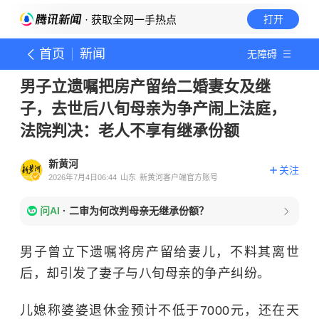
· 获取全网一手热点
打开
首页
新闻
无障碍
男子立遗嘱把房产留给二婚妻女及继
子，去世后八旬母亲为争产闹上法庭，
法院判决：老人不享有继承份额
新黄河
关注
2026年7月4日06:44
山东
新黄河客户端官方账号
问AI
·
二审为何改判母亲无继承份额？
男子曾立下遗嘱将房产留给妻儿，不料其离世
后，却引发了妻子与八旬母亲的争产纠纷。
儿媳称婆婆退休金预计不低于7000元，还在天