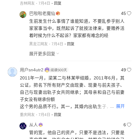
吉林网友
7月4日
回复
巴啦啦老魔仙
45
生前发生什么事情了谁能知道，不要乱参乎别人
家家事当中，既然起诉了就按法律来，要赡养活
着时候为什么不起诉？家家都有难念的经
黑龙江网友
7月4日
回复
展开更多回复
用户sn4utr2
49
2011年一月，梁某二与林某甲结婚，2011年6月，其
公证，把名下所有财产交由现妻、现妻与前夫孩子、
自己与现妻出轨子女共同继承；其母亲和自己与前妻
子女没有继承份额
...
展开
这个男的品质不行。其一，其婚内出轨生子，其二、
刚与现妻结婚，立即公证，连现妻带来子女都有继承
重庆网友
7月4日
回复
份额，而自己婚生子女与亲生母亲却没有继承份额。
从人
6
不符合中国社会公序良序
管的宽，他自己的资产，只要不是违法，只要是
法院在判决时，应该综合考虑，给其母亲与其与前妻