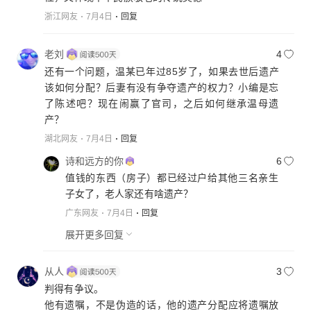
浙江网友
7月4日
回复
老刘
4
还有一个问题，温某已年过85岁了，如果去世后遗产
该如何分配？后妻有没有争夺遗产的权力？小编是忘
了陈述吧？现在闹赢了官司，之后如何继承温母遗
产？
湖北网友
7月4日
回复
诗和远方的你
6
值钱的东西（房子）都已经过户给其他三名亲生
子女了，老人家还有啥遗产？
广东网友
7月4日
回复
展开更多回复
从人
3
判得有争议。
他有遗嘱，不是伪造的话，他的遗产分配应将遗嘱放