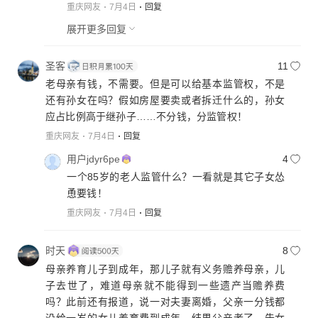
重庆网友
7月4日
回复
展开更多回复
圣客
11
老母亲有钱，不需要。但是可以给基本监管权，不是
还有孙女在吗？假如房屋要卖或者拆迁什么的，孙女
应占比例高于继孙子……不分钱，分监管权！
重庆网友
7月4日
回复
用户jdyr6pe
4
一个85岁的老人监管什么？一看就是其它子女怂
恿要钱！
重庆网友
7月4日
回复
时天
8
母亲养育儿子到成年，那儿子就有义务赡养母亲，儿
子去世了，难道母亲就不能得到一些遗产当赡养费
吗？此前还有报道，说一对夫妻离婚，父亲一分钱都
没给一岁的女儿养育费到成年，结果父亲老了，告女