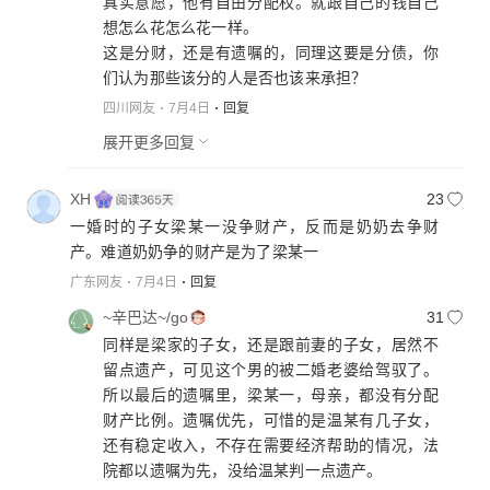
真实意愿，他有自由分配权。就跟自己的钱自己
婚生子女留份额
想怎么花怎么花一样。
这是分财，还是有遗嘱的，同理这要是分债，你
们认为那些该分的人是否也该来承担？
四川网友
7月4日
回复
展开更多回复
XH
23
一婚时的子女梁某一没争财产，反而是奶奶去争财
产。难道奶奶争的财产是为了梁某一
广东网友
7月4日
回复
~辛巴达~/go
31
同样是梁家的子女，还是跟前妻的子女，居然不
留点遗产，可见这个男的被二婚老婆给驾驭了。
所以最后的遗嘱里，梁某一，母亲，都没有分配
财产比例。遗嘱优先，可惜的是温某有几子女，
还有稳定收入，不存在需要经济帮助的情况，法
院都以遗嘱为先，没给温某判一点遗产。