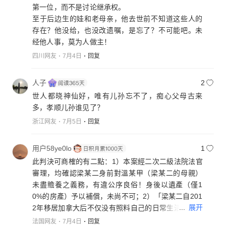
第一位，而不是讨论继承权。
至于后边生的娃和老母亲，他去世前不知道这些人的
存在？他没给，也没改遗嘱，是忘了？不可能吧。未
经他人事，莫为人做主！
四川网友
7月4日
回复
人子
2
世人都晓神仙好，唯有儿孙忘不了，痴心父母古来
多，孝顺儿孙谁见了？
浙江网友
7月5日
回复
用户58ye0lo
1
此判決可商榷的有二點：1）本案經二次二級法院法官
審理，均確認梁某二身前對溫某甲（梁某二的母親）
未盡贍養之義務，有違公序良俗！身後以遺產（僅1
0%的房產）予以補償，未尚不可；2）「梁某二自201
...
展开
2年移居加拿大后不仅没有照料自己的日常生活，亦未
支付过赡养费。梁某二在某园怡翠苑九街九号有一套3
法国网友
7月4日
回复