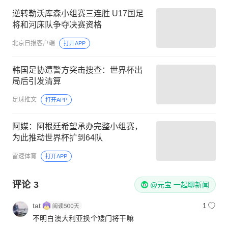
逆转勒沃库森小组赛三连胜 U17国足
将和河床队争夺决赛资格
北京日报客户端
打开APP
韩国足协遭警方突击搜查：世界杯出
局后引发清算
足球推文
打开APP
阿媒：阿根廷希望承办完整小组赛，
为此推动世界杯扩到64队
雷速体育
打开APP
评论
3
@元宝 一起聊新闻
tat
1
不明白澳大利亚换个矮门将干嘛