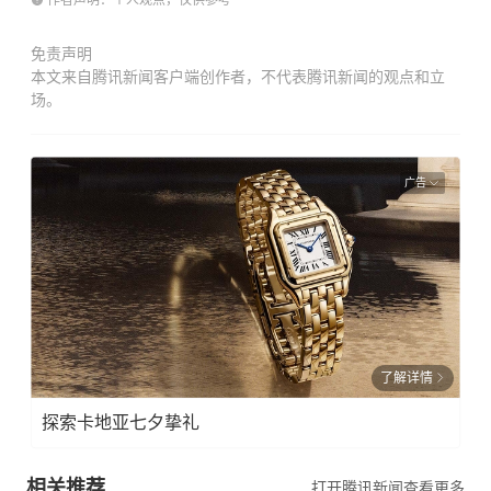
免责声明
本文来自腾讯新闻客户端创作者，不代表腾讯新闻的观点和立
场。
广告
了解详情
探索卡地亚七夕挚礼
相关推荐
打开腾讯新闻查看更多