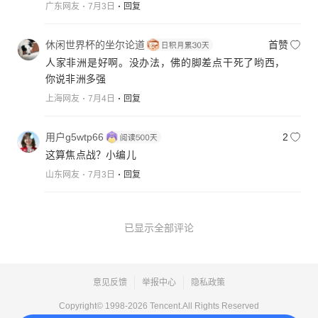
广东网友
7月3日
回复
休闲世界杯的坐尔论道
首赞
人家非洲是好啊。没办法，佛的脚差点干死了哟西，
你说非洲多强
上海网友
7月4日
回复
用户g5wtp66
2
这算焦点战？小编儿
山东网友
7月3日
回复
已显示全部评论
意见反馈
举报中心
隐私政策
Copyright© 1998-
2026
Tencent.All Rights Reserved