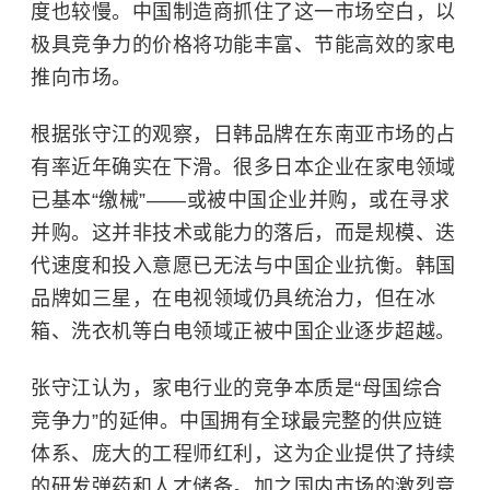
度也较慢。中国制造商抓住了这一市场空白，以
极具竞争力的价格将功能丰富、节能高效的家电
推向市场。
根据张守江的观察，日韩品牌在东南亚市场的占
有率近年确实在下滑。很多日本企业在家电领域
已基本“缴械”——或被中国企业并购，或在寻求
并购。这并非技术或能力的落后，而是规模、迭
代速度和投入意愿已无法与中国企业抗衡。韩国
品牌如三星，在电视领域仍具统治力，但在冰
箱、洗衣机等白电领域正被中国企业逐步超越。
张守江认为，家电行业的竞争本质是“母国综合
竞争力”的延伸。中国拥有全球最完整的供应链
体系、庞大的工程师红利，这为企业提供了持续
的研发弹药和人才储备。加之国内市场的激烈竞