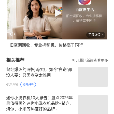
了解详情
旧空调回收，专业拆移机，价格高于同行
相关推荐
打开腾讯新闻查看更多
曾经爆火的9种小家电，如今“白送”都
没人要：只因老款太难用！
小渊评宅
打开APP
迷你小洗衣机10大忠告：盘点2026年
最值得买的迷你小洗衣机品牌~希亦、
海尔、小米等热度好的品牌~