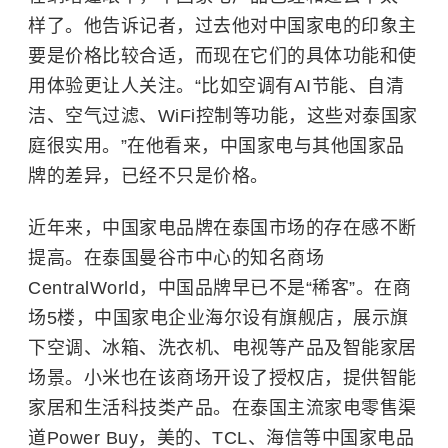
样了。他告诉记者，过去他对中国家电的印象主
要是价格比较合适，而现在它们的具体功能和使
用体验更让人关注。“比如空调有AI节能、自清
洁、空气过滤、WiFi控制等功能，这些对泰国家
庭很实用。”在他看来，中国家电与其他国家品
牌的差异，已经不只是价格。
近年来，中国家电品牌在泰国市场的存在感不断
提高。在泰国曼谷市中心的知名商场
CentralWorld，中国品牌早已不是“稀客”。在商
场5楼，中国家电企业海尔设有旗舰店，展示旗
下空调、冰箱、洗衣机、电视等产品及智能家居
场景。
小米
也在该商场开设了授权店，提供智能
家居和生活科技类产品。在泰国主流家电零售渠
道Power Buy，美的、TCL、海信等中国家电品