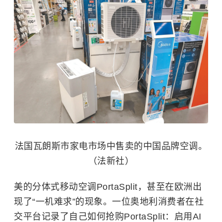
法国瓦朗斯市家电市场中售卖的中国品牌空调。
（法新社）
美的分体式移动空调PortaSplit，甚至在欧洲出
现了“一机难求”的现象。一位奥地利消费者在社
交平台记录了自己如何抢购PortaSplit：启用AI