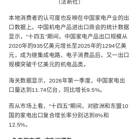
（法新社）
本地消费者的认可度也反映在中国家电产业的出
口数据上。中国机电产品进出口商会的统计数据
显示，“十四五”期间，中国家电产品出口规模从
2020年的935亿美元增长至2025年的1294亿美
元，成为继集成电路、电子消费品后，又一出口
规模突破千亿美元的机电品类。
海关数据显示，2026年第一季度，中国家电出
口量达到11.74亿台，同比增长9.5%。
而从市场上看，“十四五”期间，对欧洲和东盟10
国的家电出口复合增长率分别达到8%和
12.5%。