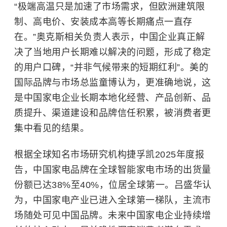
“极端高温只是加速了市场需求，但欧洲建筑限
制、高电价、安装成本高等长期痛点一直存
在。”奥克斯相关负责人表示，中国企业真正解
决了当地用户长期难以解决的问题，形成了稳定
的用户口碑，“并非气候带来的短期红利”。美的
国际品牌与市场总监童博认为，更准确地说，这
是中国家电企业长期本地化经营、产品创新、品
质提升、渠道建设和品牌信任积累，被消费者更
集中看见的结果。
根据全球知名市场研究机构捷孚凯2025年度报
告，中国家电品牌在全球智能家电市场的出货量
份额已达38%至40%，位居全球第一。吕盛华认
为，中国家电产业已进入全球第一梯队，主流市
场随处可见中国品牌。未来中国家电企业持续增