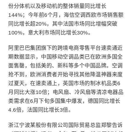
份分体机以及移动机的整体销量同比增长
144%；今年前6个月，海信空调西欧市场销售额
同比增长超20%，其中法国市场同比增幅突破
100%，意大利市场同比增长30%。
阿里巴巴集团旗下的跨境电商零售平台速卖通近
期数据显示，中国移动空调品类已在欧洲多国全
面售罄，包括美的、新科等多个中国品牌。空调
抢不到，欧洲消费者开始寻找其他降温神器来度
过夏天。在速卖通上，英国市场的制冰机品类6
月同比大涨10倍；电风扇、冷风扇等清凉电器品
类需求在6月下旬多国集中爆发，德国同比增长
4.6倍，法国同比增长3倍。
浙江宁波某股份有限公司国际贸易总监郑黎告诉