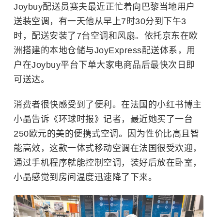
Joybuy配送员赛夫最近正忙着向巴黎当地用户
送装空调，有一天他从早上7时30分到下午3
时，配送安装了7台空调和风扇。依托京东在欧
洲搭建的本地仓储与JoyExpress配送体系，用
户在Joybuy平台下单大家电商品后最快次日即
可送达。
消费者很快感受到了便利。在法国的小红书博主
小晶告诉《环球时报》记者，最近她买了一台
250欧元的美的便携式空调。因为性价比高且智
能高效，这款一体式移动空调在法国很受欢迎，
通过手机程序就能控制空调，装好后放在卧室，
小晶感觉到房间温度迅速降了下来。