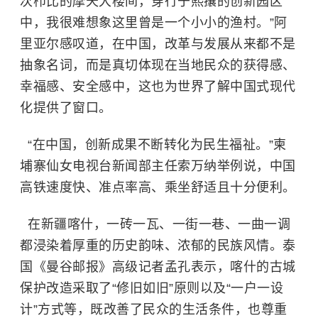
次栉比的摩天大楼间，穿行于熙攘的创新园区
中，我很难想象这里曾是一个小小的渔村。”阿
里亚尔感叹道，在中国，改革与发展从来都不是
抽象名词，而是真切体现在当地民众的获得感、
幸福感、安全感中，这也为世界了解中国式现代
化提供了窗口。
“在中国，创新成果不断转化为民生福祉。”
柬
埔寨
仙女电视台新闻部主任索万纳举例说，中国
高铁速度快、准点率高、乘坐舒适且十分便利。
在新疆喀什，一砖一瓦、一街一巷、一曲一调
都浸染着厚重的历史韵味、浓郁的民族风情。泰
国《曼谷邮报》高级记者孟孔表示，喀什的古城
保护改造采取了“修旧如旧”原则以及“一户一设
计”方式等，既改善了民众的生活条件，也尊重