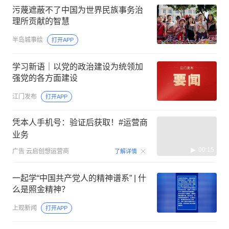
污蔑遮蔽不了中国为世界民族事务治
理所贡献的智慧
半岛城事绘
打开APP
学习新语｜以党的政治建设为统领加
强党的各方面建设
江门发布
打开APP
凭本人手机号：验证后获取！#运营商
业务
00:15
广告
云启创想运营商
了解详情
一起学“中国共产党人的精神谱系” | 什
么是照金精神？
上观新闻
打开APP