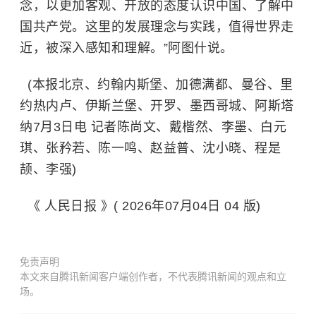
念，以更加客观、开放的态度认识中国、了解中
国共产党。这里的发展理念与实践，值得世界走
近，被深入感知和理解。”阿图什说。
(本报北京、约翰内斯堡、加德满都、曼谷、里
约热内卢、伊斯兰堡、开罗、墨西哥城、阿斯塔
纳7月3日电 记者陈尚文、戴楷然、李墨、白元
琪、张矜若、陈一鸣、赵益普、沈小晓、程是
颉、李强)
《 人民日报 》( 2026年07月04日 04 版)
免责声明
本文来自腾讯新闻客户端创作者，不代表腾讯新闻的观点和立
场。