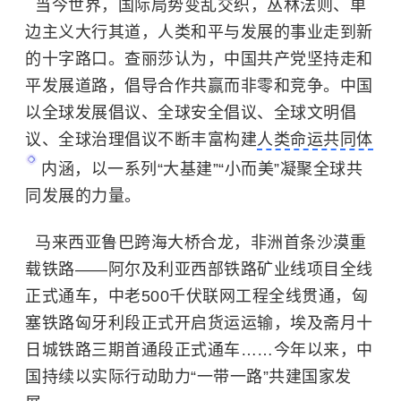
当今世界，国际局势变乱交织，丛林法则、单
边主义大行其道，人类和平与发展的事业走到新
的十字路口。查丽莎认为，中国共产党坚持走和
平发展道路，倡导合作共赢而非零和竞争。中国
以全球发展倡议、全球安全倡议、全球文明倡
议、全球治理倡议不断丰富构建
人类命运共同体
内涵，以一系列“大基建”“小而美”凝聚全球共
同发展的力量。
马来西亚鲁巴跨海大桥合龙，非洲首条沙漠重
载铁路——阿尔及利亚西部铁路矿业线项目全线
正式通车，中老500千伏联网工程全线贯通，匈
塞铁路匈牙利段正式开启货运运输，埃及斋月十
日城铁路三期首通段正式通车……今年以来，中
国持续以实际行动助力“一带一路”共建国家发