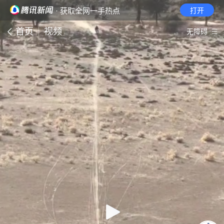
· 获取全网一手热点
打开
首页
视频
无障碍