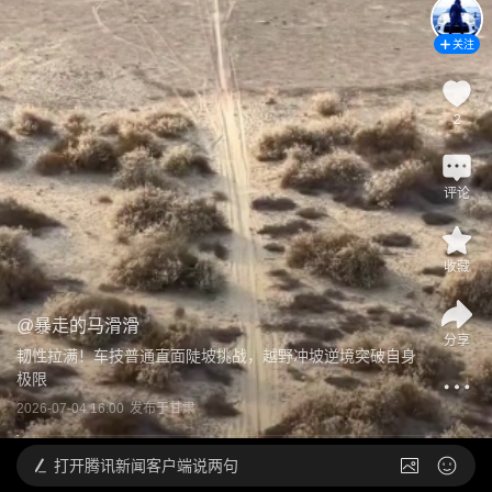
关注
2
评论
收藏
@
暴走的马滑滑
分享
韧性拉满！车技普通直面陡坡挑战，越野冲坡逆境突破自身
极限
2026-07-04 16:00
发布于
甘肃
打开
腾讯新闻客户端说两句