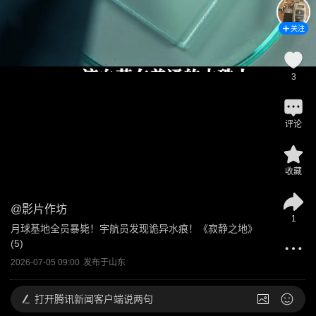
关注
3
评论
收藏
@
影片作坊
1
月球基地全员暴毙！宇航员发现诡异水痕！《寂静之地》
(5)
2026-07-05 09:00
发布于
山东
打开
腾讯新闻客户端说两句