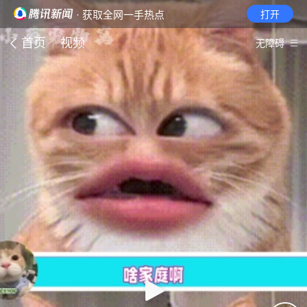
· 获取全网一手热点
打开
首页
视频
无障碍