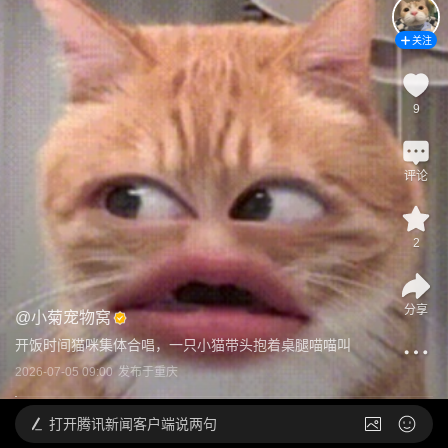
关注
9
评论
2
分享
@
小菊宠物窝
开饭时间猫咪集体合唱，一只小猫带头抱着桌腿喵喵叫
2026-07-05 09:00
发布于
重庆
打开
腾讯新闻客户端说两句