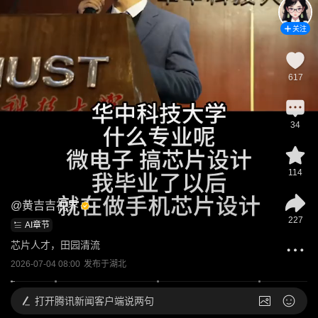
关注
617
34
114
@
黄吉吉视界
227
AI章节
芯片人才，田园清流
2026-07-04 08:00
发布于
湖北
打开
腾讯新闻客户端说两句