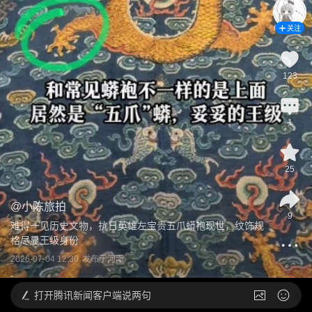
关注
123
1
25
@
小陈旅拍
9
难得一见历史文物，抗日英雄左宝贵五爪蟒袍现世，纹饰规
格尽显王级身份
2026-07-04 12:30
发布于
河南
打开
腾讯新闻客户端说两句