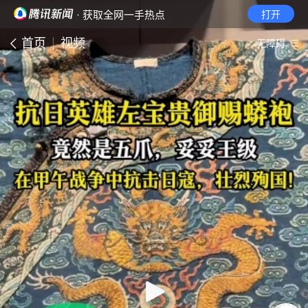
· 获取全网一手热点
打开
首页
视频
无障碍