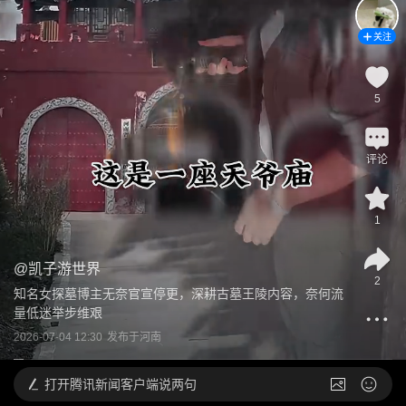
关注
5
评论
1
@
凯子游世界
2
知名女探墓博主无奈官宣停更，深耕古墓王陵内容，奈何流
量低迷举步维艰
2026-07-04 12:30
发布于
河南
打开
腾讯新闻客户端说两句