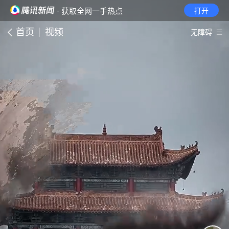
· 获取全网一手热点
打开
首页
视频
无障碍